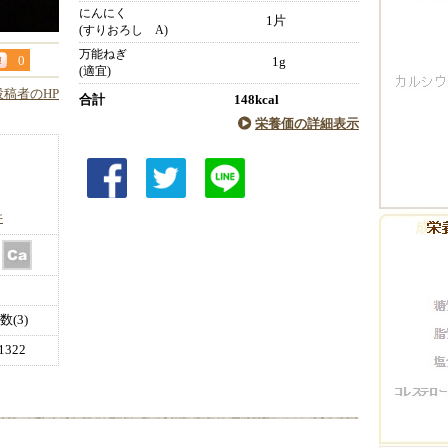
にんにく
1片
(すりおろし A)
万能ねぎ
0
1g
(適宜)
投稿者のHP
合計
148kcal
栄養価の詳細表示
件
(3)
322