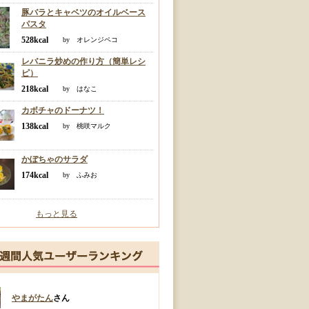
豚バラとキャベツのオイルベース
パスタ
528kcal
by オレンジペコ
レバニラ炒めの作り方（簡単レシ
ピ）
218kcal
by はなこ
カボチャのドーナツ！
138kcal
by 桃咲マルク
かぼちゃのサラダ
174kcal
by ふみお
もっと見る
やまがたん
さん