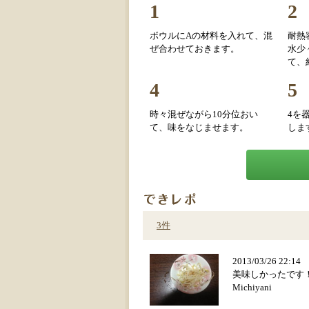
1
2
ボウルにAの材料を入れて、混
耐熱
ぜ合わせておきます。
水少
て、
4
5
時々混ぜながら10分位おい
4を
て、味をなじませます。
しま
3件
2013/03/26 22:1
美味しかったです
Michiyani