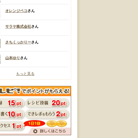
オレンジペコ
さん
サラヤ株式会社
さん
さちくっかりー
さん
山本ゆり
さん
もっと見る