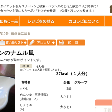
ダイエット低カロリーレシピ検索・バランスのとれた献立作りが簡単に！
食べたい主菜にもう一品♪「付け合せ検索」で栄養バランスを整える！
約15分
|
前画面に戻る
シのナムル風
めんつゆが味のポイントです。
4人分
ログインすると人数を変更できます。
37kcal
（１人分）
食材名
分量
グループ
2袋
もやし
めんつゆ（三倍濃厚）
大さじ3
(濃縮2倍 A)
しょうゆ
大さじ1
(A)