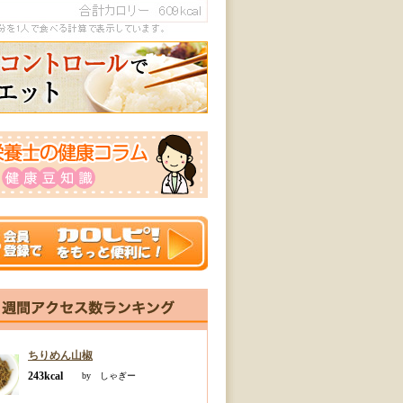
ちりめん山椒
243kcal
by しゃぎー