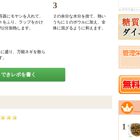
3
容器にモヤシを入れて、
２の余分な水分を捨て、熱い
々をふり、ラップをかけ
うちに１のボウルに加え、全
約2分加熱します。
体に混ざるように和えます。
器に盛り、万能ネギを散ら
す。
できレポを書く
4
1
！