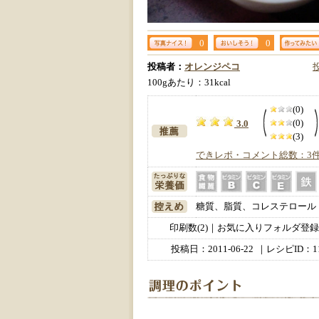
0
0
投稿者：
オレンジペコ
100gあたり：31kcal
(0)
(0)
3.0
(3)
できレポ・コメント総数：3
糖質、脂質、コレステロール
印刷数(2)｜お気に入りフォルダ登録数
投稿日：
2011-06-22
｜レシピID：11