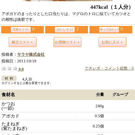
447kcal
（１人分）
アボガドのまったりとした口当たりは、マグロのトロに似ていてカツオと
の相性は抜群です。
0
2
0
写真ナイス!
おいしそう!
作ってみたい!
献立リスト＋
お買物リスト＋
お気に入り＋
投稿者：
サラヤ株式会社
投稿日：
2011/10/18
できレポ・コメント総数：0
0.0
4人分
ログインすると人数を変更できます。
食材名
分量
グループ
かつお
240g
(一節)
アボカド
0.5個
たまねぎ
0.25個
(紫たまねぎ)