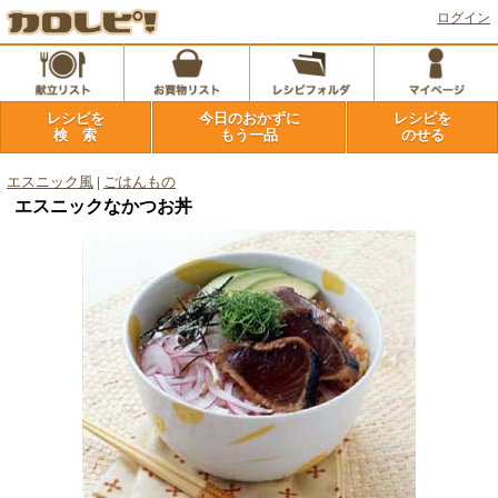
ログイン
レシピを
今日のおかずに
レシピを
検 索
もう一品
のせる
エスニック風
|
ごはんもの
エスニックなかつお丼