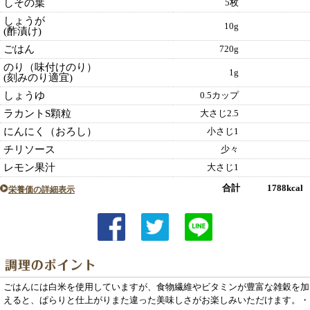
しその葉
5枚
しょうが
10g
(酢漬け)
ごはん
720g
のり（味付けのり）
1g
(刻みのり適宜)
しょうゆ
0.5カップ
ラカントS顆粒
大さじ2.5
にんにく（おろし）
小さじ1
チリソース
少々
レモン果汁
大さじ1
合計 1788kcal
栄養価の詳細表示
ごはんには白米を使用していますが、食物繊維やビタミンが豊富な雑穀を加
えると、ぱらりと仕上がりまた違った美味しさがお楽しみいただけます。・