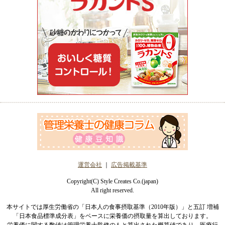
運営会社
｜
広告掲載基準
Copyright(C) Style Creates Co.(japan)
All right reserved.
本サイトでは厚生労働省の「日本人の食事摂取基準（2010年版）」と五訂 増補
「日本食品標準成分表」をベースに栄養価の摂取量を算出しております。
栄養価に関する数値は管理栄養士監修のもと算出された概算値であり、医療行