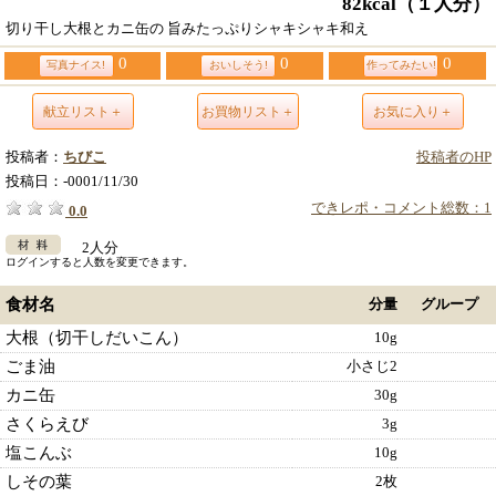
82kcal
（１人分）
切り干し大根とカニ缶の 旨みたっぷりシャキシャキ和え
0
0
0
写真ナイス!
おいしそう!
作ってみたい!
献立リスト＋
お買物リスト＋
お気に入り＋
投稿者：
ちびこ
投稿者のHP
投稿日：
-0001/11/30
できレポ・コメント総数：1
0.0
2人分
ログインすると人数を変更できます。
食材名
分量
グループ
大根（切干しだいこん）
10g
ごま油
小さじ2
カニ缶
30g
さくらえび
3g
塩こんぶ
10g
しその葉
2枚