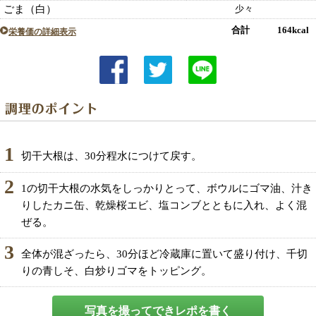
ごま（白）
少々
合計 164kcal
栄養価の詳細表示
1
切干大根は、30分程水につけて戻す。
2
1の切干大根の水気をしっかりとって、ボウルにゴマ油、汁き
りしたカニ缶、乾燥桜エビ、塩コンブとともに入れ、よく混
ぜる。
3
全体が混ざったら、30分ほど冷蔵庫に置いて盛り付け、千切
りの青しそ、白炒りゴマをトッピング。
写真を撮ってできレポを書く