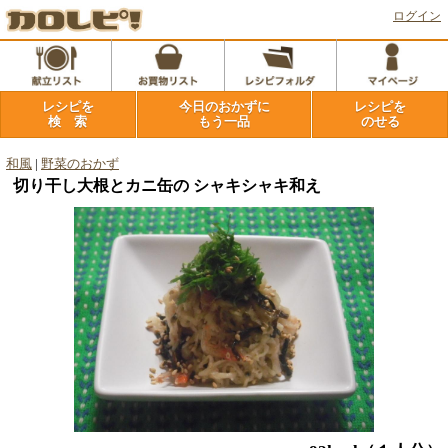
ログイン
レシピを
今日のおかずに
レシピを
検 索
もう一品
のせる
和風
|
野菜のおかず
切り干し大根とカニ缶の シャキシャキ和え