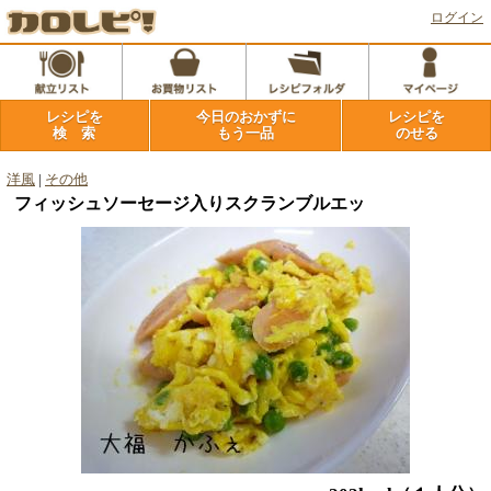
ログイン
レシピを
今日のおかずに
レシピを
検 索
もう一品
のせる
洋風
|
その他
フィッシュソーセージ入りスクランブルエッ