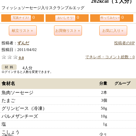
202kcal
（１人分）
フィッシュソーセージ入りスクランブルエッグ
0
0
0
写真ナイス!
おいしそう!
作ってみたい!
献立リスト＋
お買物リスト＋
お気に入り＋
投稿者：
ずんだ
投稿者のHP
投稿日：
2011/04/02
できレポ・コメント総数：0
0.0
4人分
ログインすると人数を変更できます。
食材名
分量
グループ
魚肉ソーセージ
2本
たまご
3個
グリンピース（冷凍）
50g
パルメザンチーズ
10g
塩
1g
こしょう
少々