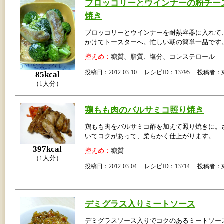
ブロッコリーとウインナーの粉チー
焼き
ブロッコリーとウインナーを耐熱容器に入れて
かけてトースターへ。忙しい朝の簡単一品です
控えめ：
糖質、脂質、塩分、コレステロール
投稿日：2012-03-10 レシピID：13795 投稿
85kcal
（1人分）
鶏もも肉のバルサミコ照り焼き
鶏もも肉をバルサミコ酢を加えて照り焼きに。
いてコクがあって、柔らかく仕上がります。
397kcal
控えめ：
糖質
（1人分）
投稿日：2012-03-04 レシピID：13714 投稿
デミグラス入りミートソース
デミグラスソース入りでコクのあるミートソー