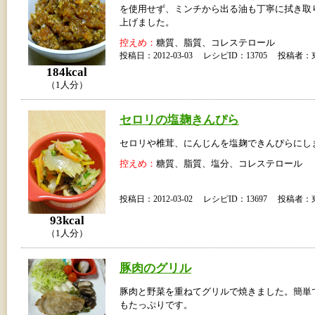
を使用せず、ミンチから出る油も丁寧に拭き取
上げました。
控えめ：
糖質、脂質、コレステロール
投稿日：2012-03-03 レシピID：13705 投稿
184kcal
（1人分）
セロリの塩麹きんぴら
セロリや椎茸、にんじんを塩麹できんぴらにし
控えめ：
糖質、脂質、塩分、コレステロール
投稿日：2012-03-02 レシピID：13697 投稿
93kcal
（1人分）
豚肉のグリル
豚肉と野菜を重ねてグリルで焼きました。簡単
もたっぷりです。