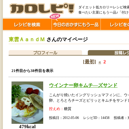
ダイエット低カロリーレシピ検
食べたい主菜にもう一品♪「付
東雲ＡａｎｄＭ
さんのマイページ
[最初]
«
2
21件目から38件目を表示
ウインナー卵キムチ―ズサンド
こんがり焼いたイングリッシュマフィンに、ウ
卵、とろとろチーズとピリッとキムチをサンド
控えめ：
糖質
投稿日：2012-05-06 レシピID：14458 投稿
479kcal