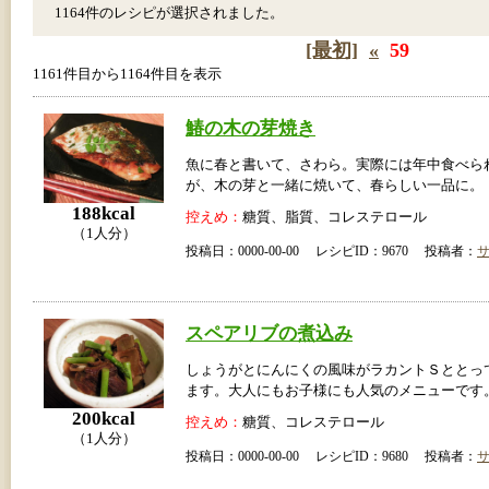
1164件のレシピが選択されました。
[最初]
«
59
1161件目から1164件目を表示
鰆の木の芽焼き
魚に春と書いて、さわら。実際には年中食べら
が、木の芽と一緒に焼いて、春らしい一品に。
188kcal
控えめ：
糖質、脂質、コレステロール
（1人分）
投稿日：0000-00-00 レシピID：9670 投稿者：
スペアリブの煮込み
しょうがとにんにくの風味がラカントＳととっ
ます。大人にもお子様にも人気のメニューです
200kcal
控えめ：
糖質、コレステロール
（1人分）
投稿日：0000-00-00 レシピID：9680 投稿者：