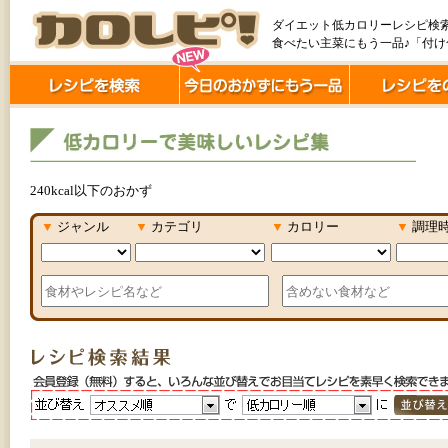
ダイエット低カロリーレシピ検
食べたい主菜にもう一品♪「付
240kcal以下のおかず
▼
ジャンル
▼
カテゴリ
▼
カロリー
▼
調理