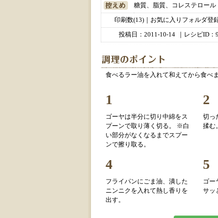
糖質、脂質、コレステロール
印刷数(13)｜お気に入りフォルダ登録数
投稿日：
2011-10-14
｜レシピID：9
食べるラー油を入れて和えてから食べまし
1
2
ゴーヤは半分に切り中綿をス
切っ
プーンで取り薄く切る。 ※白
揉む
い部分がなくなるまでスプー
ンで擦り取る。
4
5
フライパンにごま油、潰した
ゴー
ニンニクを入れて熱し香りを
サッ
出す。