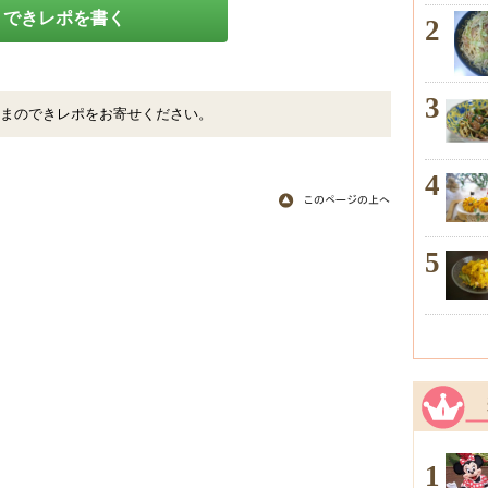
できレポを書く
2
3
まのできレポをお寄せください。
4
5
1