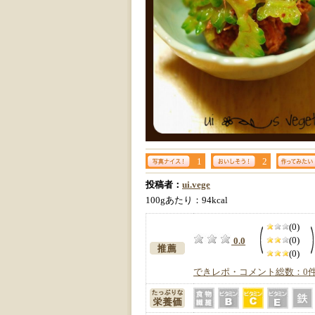
1
2
投稿者：
ui.vege
100gあたり：94kcal
(0)
(0)
0.0
(0)
できレポ・コメント総数：0