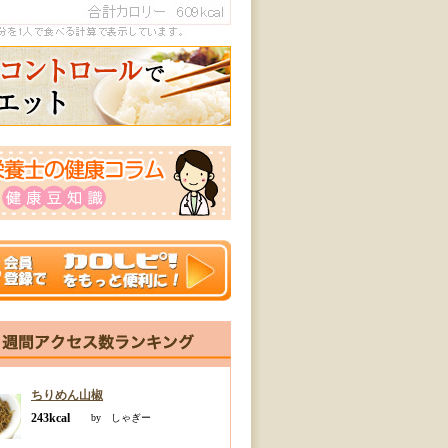
ちりめん山椒
243kcal
by しゃぎー