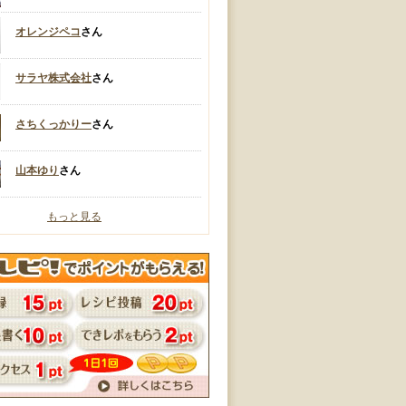
オレンジペコ
さん
サラヤ株式会社
さん
さちくっかりー
さん
山本ゆり
さん
もっと見る