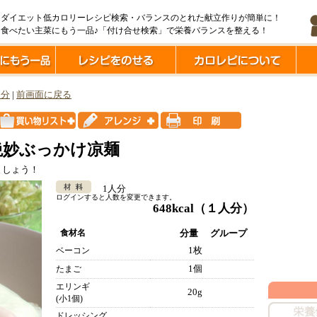
ダイエット低カロリーレシピ検索・バランスのとれた献立作りが簡単に！
食べたい主菜にもう一品♪「付け合せ検索」で栄養バランスを整える！
0分
|
前画面に戻る
絶妙ぶっかけ凉麺
ましょう！
1人分
ログインすると人数を変更できます。
648kcal
（１人分）
食材名
分量
グループ
1枚
ベーコン
1個
たまご
エリンギ
20g
(小1個)
ドレッシング