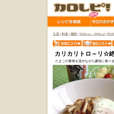
主菜
|
和風
|
麺類
|
500kcal～699kcal
|
約3
カリカリトロ～リ☆
たまごの黄身を混ぜながら豪快に食べ