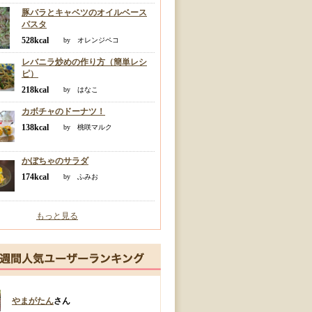
豚バラとキャベツのオイルベース
パスタ
528kcal
by オレンジペコ
レバニラ炒めの作り方（簡単レシ
ピ）
218kcal
by はなこ
カボチャのドーナツ！
138kcal
by 桃咲マルク
かぼちゃのサラダ
174kcal
by ふみお
もっと見る
やまがたん
さん