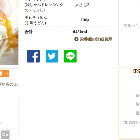
大さじ2
(冷しゃぶドレッシング
のレモンし)
手延そうめん
100g
(手延うどん)
合計
648kcal
栄養価の詳細表示
0
投稿者のHP
件