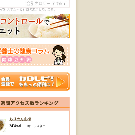
ちりめん山椒
243kcal
by しゃぎー