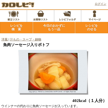
ログイン
レシピを
今日のおかずに
レシピを
検 索
もう一品
のせる
洋風
|
汁もの・スープ・鍋物
魚肉ソーセージ入りポトフ
402kcal
（１人分）
ウインナーの代わりに魚肉ソーセージが入っています。