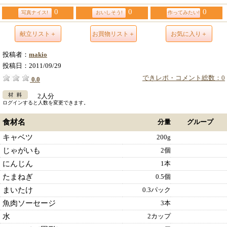
0
0
0
写真ナイス!
おいしそう!
作ってみたい!
献立リスト＋
お買物リスト＋
お気に入り＋
投稿者：
makio
投稿日：
2011/09/29
できレポ・コメント総数：0
0.0
2人分
ログインすると人数を変更できます。
食材名
分量
グループ
キャベツ
200g
じゃがいも
2個
にんじん
1本
たまねぎ
0.5個
まいたけ
0.3パック
魚肉ソーセージ
3本
水
2カップ