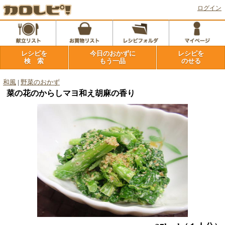
ログイン
レシピを
今日のおかずに
レシピを
検 索
もう一品
のせる
和風
|
野菜のおかず
菜の花のからしマヨ和え胡麻の香り