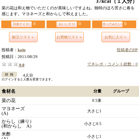
37kcal
（１人分）
菜の花は和え物でいただくのが美味しいですよね。独特のほろ苦さに春を
感じます。マヨネーズと和からしで和えました。
0
0
0
写真ナイス!
おいしそう!
作ってみたい!
献立リスト＋
お買物リスト＋
お気に入り＋
投稿者：
kaju
投稿者のHP
投稿日：
2011/08/29
できレポ・コメント総数：0
0.0
4人分
ログインすると人数を変更できます。
食材名
分量
グループ
菜の花
0.5束
マヨネーズ
大さじ1
(A)
からし（練り）
小さじ0.5
(和からし A)
米酢
小さじ1
(A)