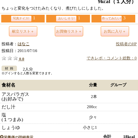
9kcal
（１人分）
ちょっと変化をつけたみたくなり、煮びたしにしました。
1
1
3
写真ナイス!
おいしそう!
作ってみたい!
献立リスト＋
お買物リスト＋
お気に入り＋
投稿者：
はなこ
投稿者のHP
投稿日：
2011/07/16
できレポ・コメント総数：0
0.0
2人分
ログインすると人数を変更できます。
食材名
分量
グループ
アスパラガス
2本
(お好みで)
だし汁
200cc
塩
少々
(１つまみ)
しょうゆ
小さじ1
合計 18kcal
栄養価の詳細表示