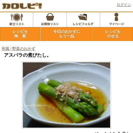
ログイン
レシピを
今日のおかずに
レシピを
検 索
もう一品
のせる
和風
|
野菜のおかず
アスパラの煮びたし。