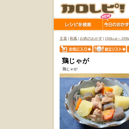
主菜
|
和風
|
お肉のおかず
|
100kcal～299k
鶏じゃが
鶏じゃが