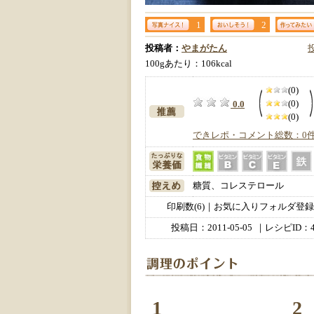
1
2
投稿者：
やまがたん
100gあたり：106kcal
(0)
(0)
0.0
(0)
できレポ・コメント総数：0
糖質、コレステロール
印刷数(6)｜お気に入りフォルダ登録数
投稿日：
2011-05-05
｜レシピID：4
1
2