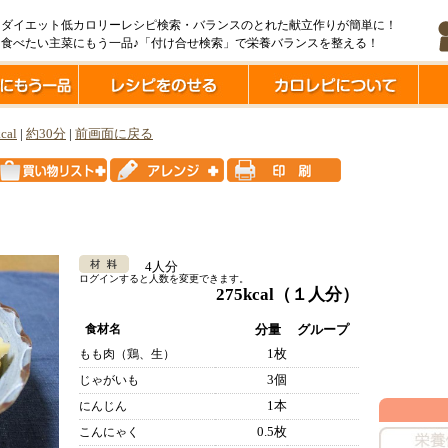
ダイエット低カロリーレシピ検索・バランスのとれた献立作りが簡単に！
食べたい主菜にもう一品♪「付け合せ検索」で栄養バランスを整える！
cal
|
約30分
|
前画面に戻る
4人分
ログインすると人数を変更できます。
275kcal
（１人分）
食材名
分量
グループ
1枚
もも肉（鶏、生）
3個
じゃがいも
1本
にんじん
0.5枚
こんにゃく