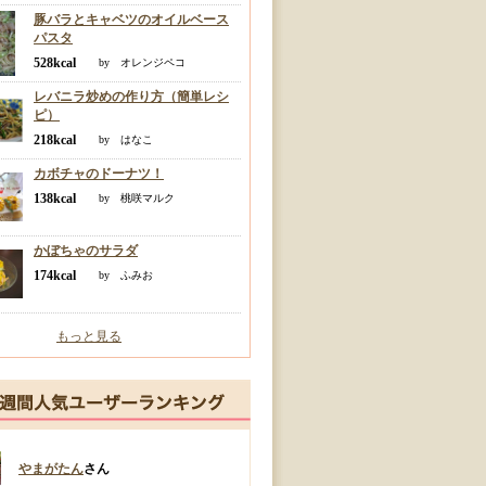
豚バラとキャベツのオイルベース
パスタ
528kcal
by オレンジペコ
レバニラ炒めの作り方（簡単レシ
ピ）
218kcal
by はなこ
カボチャのドーナツ！
138kcal
by 桃咲マルク
かぼちゃのサラダ
174kcal
by ふみお
もっと見る
やまがたん
さん