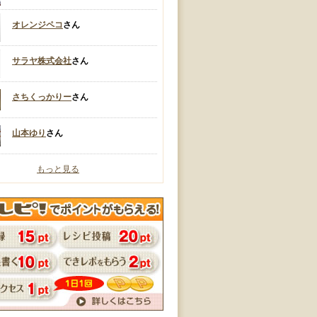
オレンジペコ
さん
サラヤ株式会社
さん
さちくっかりー
さん
山本ゆり
さん
もっと見る