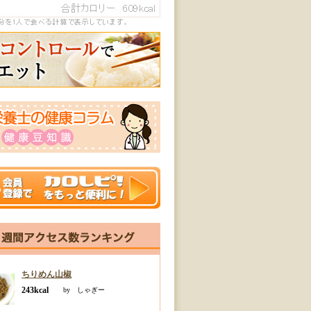
ちりめん山椒
243kcal
by しゃぎー