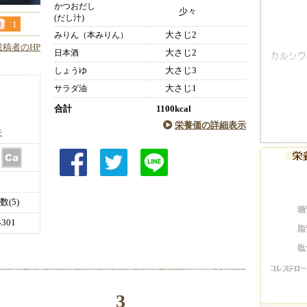
かつおだし
少々
(だし汁)
1
大さじ2
みりん（本みりん）
投稿者のHP
大さじ2
日本酒
大さじ3
しょうゆ
大さじ1
サラダ油
合計
1100kcal
栄養価の詳細表示
件
(5)
301
3