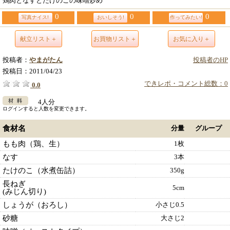
鶏肉となすとたけのこの味噌炒め
0
0
0
写真ナイス!
おいしそう!
作ってみたい!
献立リスト＋
お買物リスト＋
お気に入り＋
投稿者：
やまがたん
投稿者のHP
投稿日：
2011/04/23
できレポ・コメント総数：0
0.0
4人分
ログインすると人数を変更できます。
食材名
分量
グループ
もも肉（鶏、生）
1枚
なす
3本
たけのこ（水煮缶詰）
350g
長ねぎ
5cm
(みじん切り)
しょうが（おろし）
小さじ0.5
砂糖
大さじ2