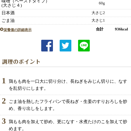
味噌（ペーストタイプ）
60g
(大さじ４)
日本酒
大さじ2
ごま油
大さじ1
合計 936kcal
栄養価の詳細表示
1
鶏もも肉を一口大に切り分け、長ねぎをみじん切りに、なす
を乱切りにします。
2
ごま油を熱したフライパンで長ねぎ・生姜のすりおろしを炒
め、香り出しをします。
3
鶏もも肉を加えて炒め、更になす・水煮たけのこを加えて炒
めます。