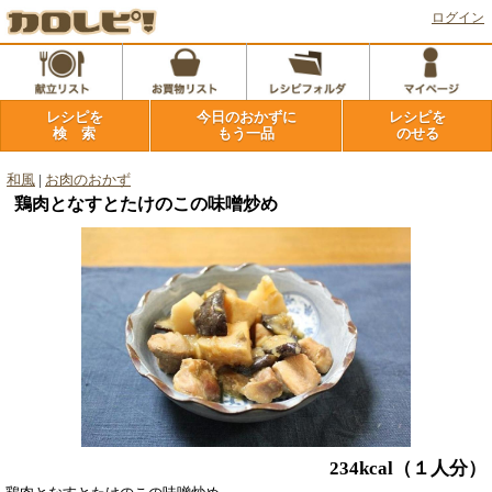
ログイン
レシピを
今日のおかずに
レシピを
検 索
もう一品
のせる
和風
|
お肉のおかず
鶏肉となすとたけのこの味噌炒め
234kcal
（１人分）