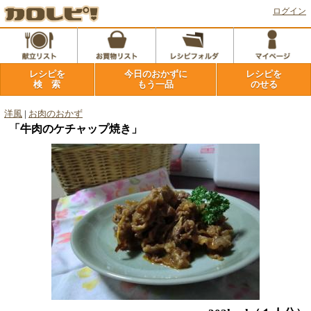
ログイン
レシピを
今日のおかずに
レシピを
検 索
もう一品
のせる
洋風
|
お肉のおかず
「牛肉のケチャップ焼き」