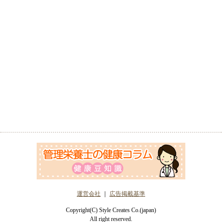
運営会社
｜
広告掲載基準
Copyright(C) Style Creates Co.(japan)
All right reserved.