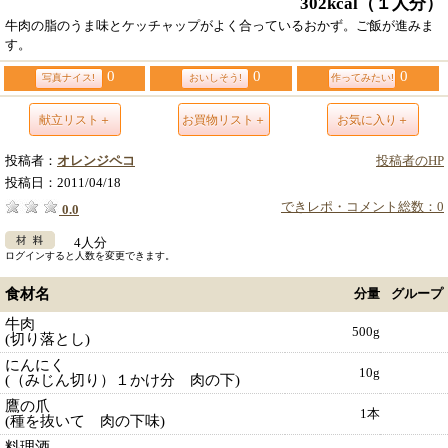
302kcal
（１人分）
牛肉の脂のうま味とケッチャップがよく合っているおかず。ご飯が進みま
す。
0
0
0
写真ナイス!
おいしそう!
作ってみたい!
献立リスト＋
お買物リスト＋
お気に入り＋
投稿者：
オレンジペコ
投稿者のHP
投稿日：
2011/04/18
できレポ・コメント総数：0
0.0
4人分
ログインすると人数を変更できます。
食材名
分量
グループ
牛肉
500g
(切り落とし)
にんにく
10g
(（みじん切り）１かけ分 肉の下)
鷹の爪
1本
(種を抜いて 肉の下味)
料理酒