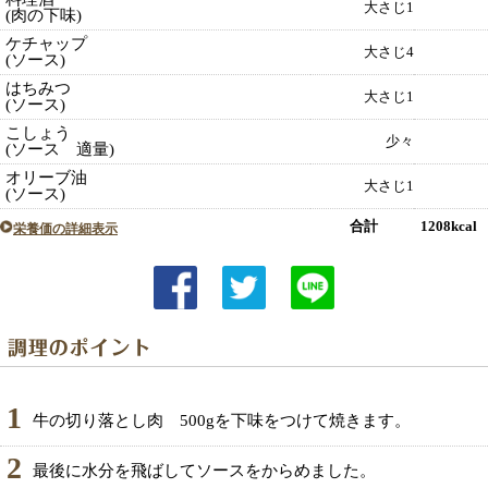
大さじ1
(肉の下味)
ケチャップ
大さじ4
(ソース)
はちみつ
大さじ1
(ソース)
こしょう
少々
(ソース 適量)
オリーブ油
大さじ1
(ソース)
合計 1208kcal
栄養価の詳細表示
1
牛の切り落とし肉 500gを下味をつけて焼きます。
2
最後に水分を飛ばしてソースをからめました。