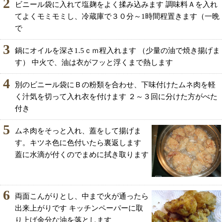
2
ビニール袋に入れて塩麹をよく揉み込みます 調味料Ａを入れ
てよくモミモミし、冷蔵庫で３０分～1時間程置きます（一晩
で
3
鍋にオイルを深さ1.5ｃｍ程入れます （少量の油で焼き揚げま
す） 中火で、油は衣がフッと浮くまで熱します
4
別のビニール袋にＢの粉類を合わせ、下味付けたムネ肉を軽
く汁気を切って入れ衣を付けます ２～３回に分けた方がべた
付き
5
ムネ肉をそっと入れ、蓋をして揚げま
す。キツネ色に色付いたら裏返します
蓋に水滴が付くのでまめに拭き取ります
6
両面こんがりとし、中まで火が通ったら
出来上がりです キッチンペーパーに取
り上げ余分な油を落とします