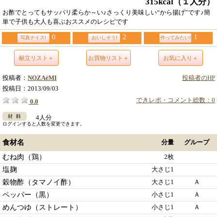
315kcal
（１人分）
お酢でとってもサッパリ柔らか～い♪さっくり美味しい“から揚げ”です♪簡
単で子供も大人も喜ぶおススメのレシピです
0
2
1
写真ナイス!
おいしそう!
作ってみたい!
献立リスト＋
お買物リスト＋
お気に入り＋
投稿者：
NOZAёMI
投稿者のHP
投稿日：
2013/09/03
できレポ・コメント総数：0
0.0
4人分
ログインすると人数を変更できます。
食材名
分量
グループ
むね肉（鶏）
2枚
塩麹
大さじ1
穀物酢（タマノイ酢）
大さじ1
Ａ
ペッパー（黒）
小さじ1
Ａ
めんつゆ（ストレート）
小さじ1
Ａ