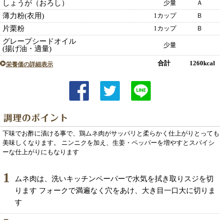
しょうが（おろし）
少量
Ａ
薄力粉(衣用)
1カップ
Ｂ
片栗粉
1カップ
Ｂ
グレープシードオイル
少量
(揚げ油・適量)
合計 1260kcal
栄養価の詳細表示
下味でお酢に漬ける事で、鶏ムネ肉がサッパリと柔らかく仕上がりとっても
美味しくなります。 ニンニクを加え、生姜・ペッパーを増やすとスパイシ
ーな仕上がりにもなります
1
ムネ肉は、洗いキッチンペーパーで水気を拭き取りスジを切
ります フォークで満遍なく穴をあけ、大き目一口大に切りま
す