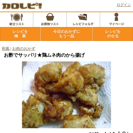
ログイン
レシピを
今日のおかずに
レシピを
検 索
もう一品
のせる
和風
|
お肉のおかず
お酢でサッパリ★鶏ムネ肉のから揚げ