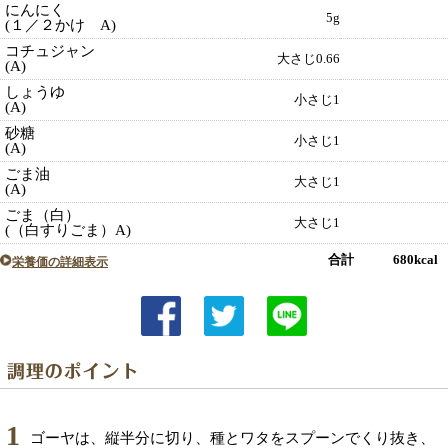
にんにく
5g
(１／２かけ A)
コチュジャン
大さじ0.66
(A)
しょうゆ
小さじ1
(A)
砂糖
小さじ1
(A)
ごま油
大さじ1
(A)
ごま（白）
大さじ1
(（白すりごま）A)
合計 680kcal
栄養価の詳細表示
1
ゴーヤは、縦半分に切り、種とワタをスプーンでくり抜き、