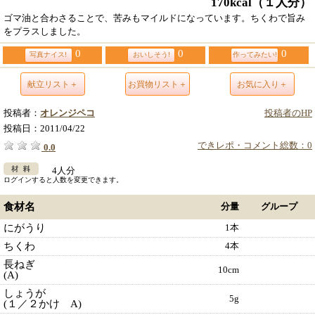
170kcal
（１人分）
ゴマ油と合わさることで、苦みもマイルドになっています。ちくわで旨み
をプラスしました。
0
0
0
写真ナイス!
おいしそう!
作ってみたい!
献立リスト＋
お買物リスト＋
お気に入り＋
投稿者：
オレンジペコ
投稿者のHP
投稿日：
2011/04/22
できレポ・コメント総数：0
0.0
4人分
ログインすると人数を変更できます。
食材名
分量
グループ
にがうり
1本
ちくわ
4本
長ねぎ
10cm
(A)
しょうが
5g
(１／２かけ A)