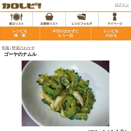
ログイン
レシピを
今日のおかずに
レシピを
検 索
もう一品
のせる
和風
|
野菜のおかず
ゴーヤのナムル