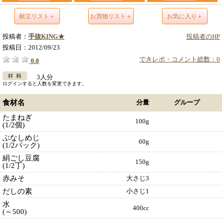
献立リスト＋
お買物リスト＋
お気に入り＋
投稿者：
手抜KING★
投稿者のHP
投稿日：
2012/09/23
できレポ・コメント総数：0
0.0
3人分
ログインすると人数を変更できます。
食材名
分量
グループ
たまねぎ
100g
(1/2個)
ぶなしめじ
60g
(1/2パック)
絹ごし豆腐
150g
(1/2丁)
赤みそ
大さじ3
だしの素
小さじ1
水
400cc
(～500)