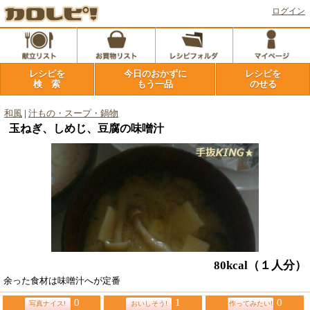
ログイン
レシピを
今日のおかずに
レシピを
検 索
もう一品
のせる
和風
|
汁もの・スープ・鍋物
玉ねぎ、しめじ、豆腐の味噌汁
80kcal
（１人分）
余った食材は味噌汁へが定番
0
1
0
写真ナイス!
おいしそう!
作ってみたい!