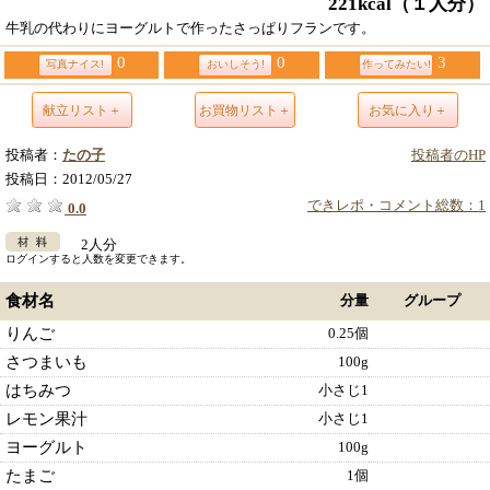
221kcal
（１人分）
牛乳の代わりにヨーグルトで作ったさっぱりフランです。
0
0
3
写真ナイス!
おいしそう!
作ってみたい!
献立リスト＋
お買物リスト＋
お気に入り＋
投稿者：
たの子
投稿者のHP
投稿日：
2012/05/27
できレポ・コメント総数：1
0.0
2人分
ログインすると人数を変更できます。
食材名
分量
グループ
りんご
0.25個
さつまいも
100g
はちみつ
小さじ1
レモン果汁
小さじ1
ヨーグルト
100g
たまご
1個