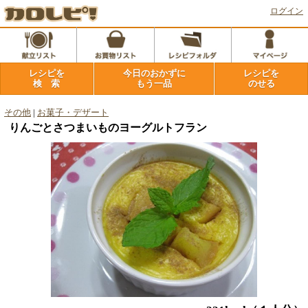
ログイン
レシピを
今日のおかずに
レシピを
検 索
もう一品
のせる
その他
|
お菓子・デザート
りんごとさつまいものヨーグルトフラン