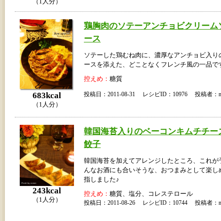
（1人分）
鶏胸肉のソテーアンチョビクリーム
ース
ソテーした鶏むね肉に、濃厚なアンチョビ入り
ースを添えた、どことなくフレンチ風の一品です
控えめ：
糖質
683kcal
投稿日：2011-08-31 レシピID：10976 投稿者：m
（1人分）
韓国海苔入りのベーコンキムチチー
餃子
韓国海苔を加えてアレンジしたところ、これが
んなお酒にも合いそうな、おつまみとして楽し
指しました♪
243kcal
控えめ：
糖質、塩分、コレステロール
（1人分）
投稿日：2011-08-26 レシピID：10744 投稿者：m