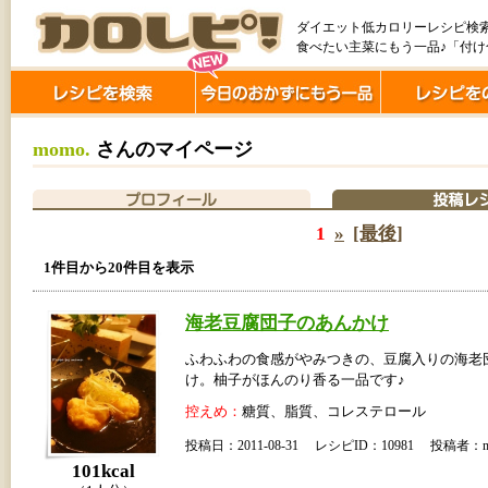
ダイエット低カロリーレシピ検
食べたい主菜にもう一品♪「付
momo.
さんのマイページ
1
»
[最後]
1件目から20件目を表示
海老豆腐団子のあんかけ
ふわふわの食感がやみつきの、豆腐入りの海老
け。柚子がほんのり香る一品です♪
控えめ：
糖質、脂質、コレステロール
投稿日：2011-08-31 レシピID：10981 投稿者：m
101kcal