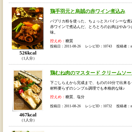
鶏手羽元と烏賊の赤ワイン煮込み
パプリカ粉を使った、ちょっとスパイシーな煮
赤ワインで煮込んだ、とろとろのお肉はやみつ
味。
控えめ：
糖質
投稿日：2011-08-26 レシピID：10743 投稿者：m
526kcal
（1人分）
鶏むね肉のマスタード クリームソー
下ごしらえから完成まで、ものの10分で出来る
材料要らずのシンプル調理でも本格的な味♪
控えめ：
糖質、塩分
投稿日：2011-08-26 レシピID：10732 投稿者：m
467kcal
（1人分）