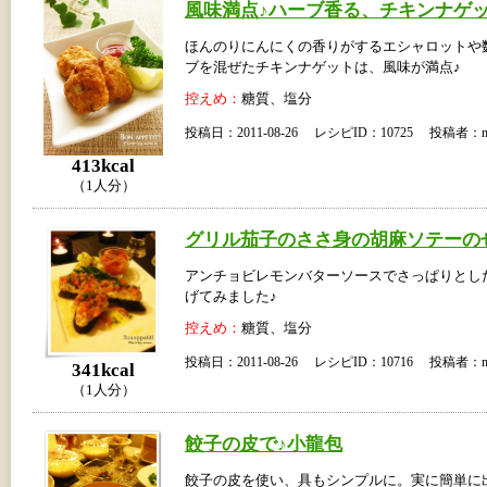
風味満点♪ハーブ香る、チキンナゲ
ほんのりにんにくの香りがするエシャロットや
ブを混ぜたチキンナゲットは、風味が満点♪
控えめ：
糖質、塩分
投稿日：2011-08-26 レシピID：10725 投稿者：m
413kcal
（1人分）
グリル茄子のささ身の胡麻ソテーの
アンチョビレモンバターソースでさっぱりとし
げてみました♪
控えめ：
糖質、塩分
投稿日：2011-08-26 レシピID：10716 投稿者：m
341kcal
（1人分）
餃子の皮で♪小龍包
餃子の皮を使い、具もシンプルに。実に簡単に