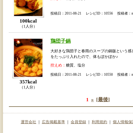
投稿日：2011-08-21 レシピID：10556 投稿者：m
100kcal
（1人分）
鶏団子鍋
大好きな鶏団子と春雨のスープの鍋版という感
をたっぷり入れたので、体もぽかぽか♪
控えめ：
糖質、塩分
投稿日：2011-08-21 レシピID：10550 投稿者：m
357kcal
（1人分）
1
»
[最後]
運営会社
｜
広告掲載基準
｜
会員登録
｜
利用規約
｜
個人情報保