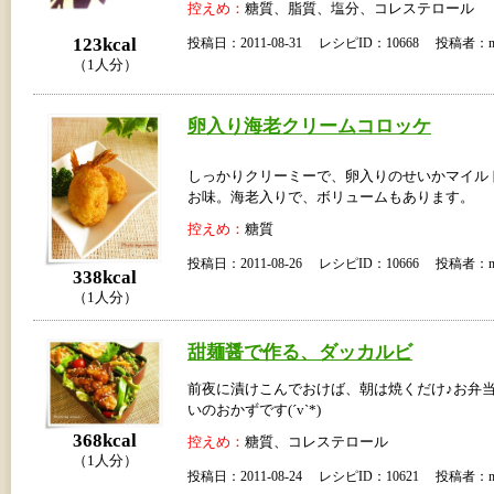
控えめ：
糖質、脂質、塩分、コレステロール
123kcal
投稿日：2011-08-31 レシピID：10668 投稿者：m
（1人分）
卵入り海老クリームコロッケ
しっかりクリーミーで、卵入りのせいかマイル
お味。海老入りで、ボリュームもあります。
控えめ：
糖質
投稿日：2011-08-26 レシピID：10666 投稿者：m
338kcal
（1人分）
甜麺醤で作る、ダッカルビ
前夜に漬けこんでおけば、朝は焼くだけ♪お弁
いのおかずです(´v`*)
368kcal
控えめ：
糖質、コレステロール
（1人分）
投稿日：2011-08-24 レシピID：10621 投稿者：m