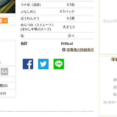
0.5缶
ツナ缶（油漬）
0.5パック
ぶなしめじ
0.3束
ほうれんそう
0
めんつゆ（ストレート）
大さじ2
(冷やし中華のスープ)
少々
塩
合計
818kcal
栄養価の詳細表示
件
(0)
319