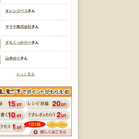
オレンジペコ
さん
サラヤ株式会社
さん
さちくっかりー
さん
山本ゆり
さん
もっと見る