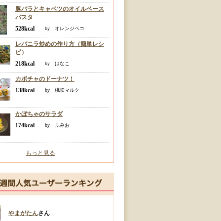
豚バラとキャベツのオイルベース
パスタ
528kcal
by オレンジペコ
レバニラ炒めの作り方（簡単レシ
ピ）
218kcal
by はなこ
カボチャのドーナツ！
138kcal
by 桃咲マルク
かぼちゃのサラダ
174kcal
by ふみお
もっと見る
やまがたん
さん