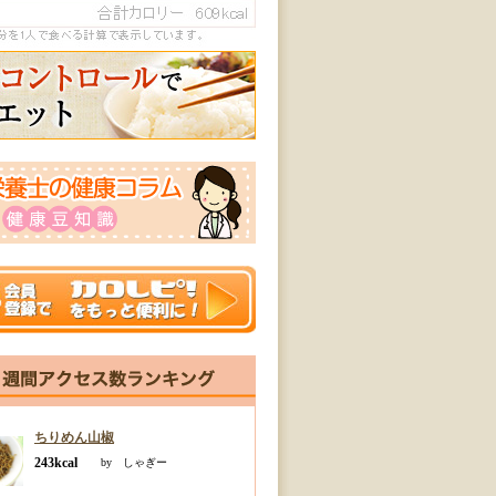
ちりめん山椒
243kcal
by しゃぎー