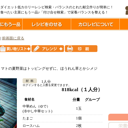
ダイエット低カロリーレシピ検索・バランスのとれた献立作りが簡単に！
食べたい主菜にもう一品♪「付け合せ検索」で栄養バランスを整える！
|
前画面に戻る
トマトの夏野菜はトッピングせずに、ほうれん草とかシメジ
1人分
ログインすると人数を変更できます。
818kcal
（１人分）
食材名
分量
グループ
中華めん（ゆで）
1玉
(冷やし中華セット)
1個
たまご
2枚
ロースハム