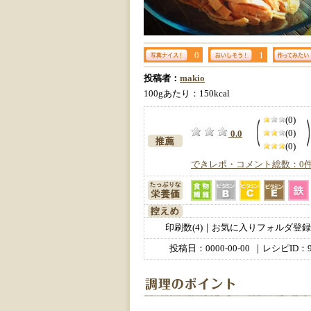
0
1
投稿者：
makio
100gあたり：150kcal
(0)
(0)
0.0
(0)
できレポ・コメント総数：0
印刷数(4)｜お気に入りフォルダ登録数
投稿日：
0000-00-00
｜レシピID：9