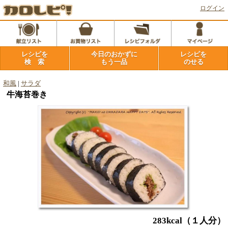
ログイン
レシピを
今日のおかずに
レシピを
検 索
もう一品
のせる
和風
|
サラダ
牛海苔巻き
283kcal
（１人分）