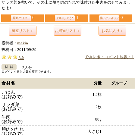
サラダ菜を敷いて、その上に焼き肉のたれで味付けた牛肉をのせてみまし
たよ♪
0
1
0
写真ナイス!
おいしそう!
作ってみたい!
献立リスト＋
お買物リスト＋
お気に入り＋
投稿者：
makio
投稿日：
2011/09/29
できレポ・コメント総数：1
3.0
2人分
ログインすると人数を変更できます。
食材名
分量
グループ
ごはん
1.5杯
(お好みで)
サラダ菜
2枚
(お好みで)
牛肉
80g
(お好みで)
焼肉のたれ
大さじ1
(お好みで)