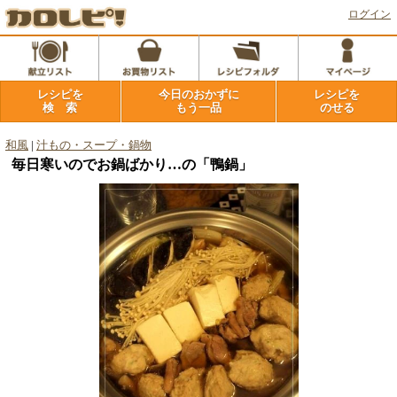
ログイン
レシピを
今日のおかずに
レシピを
検 索
もう一品
のせる
和風
|
汁もの・スープ・鍋物
毎日寒いのでお鍋ばかり…の「鴨鍋」