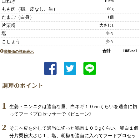
白ねぎ
10cm
もも肉（鶏、皮なし、生）
100g
たまご（白身）
1個
片栗粉
大さじ1
塩
少々
こしょう
少々
合計 188kcal
栄養価の詳細表示
1
生姜・ニンニクは適当な量、白ネギ１０cmくらいを適当に切
ってフードプロセッサーで《ビューン》
2
そこへ皮を外して適当に切った鶏肉１００gくらい、卵白１個
分片栗粉大さじ１、塩、胡椒を適当に入れてフードプロセッ