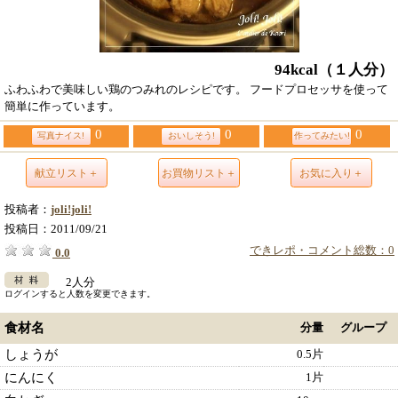
94kcal
（１人分）
ふわふわで美味しい鶏のつみれのレシピです。 フードプロセッサを使って
簡単に作っています。
0
0
0
写真ナイス!
おいしそう!
作ってみたい!
献立リスト＋
お買物リスト＋
お気に入り＋
投稿者：
joli!joli!
投稿日：
2011/09/21
できレポ・コメント総数：0
0.0
2人分
ログインすると人数を変更できます。
食材名
分量
グループ
しょうが
0.5片
にんにく
1片