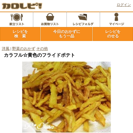
ログイン
レシピを
今日のおかずに
レシピを
検 索
もう一品
のせる
洋風
|
野菜のおかず
その他
カラフル☆黄色のフライドポテト