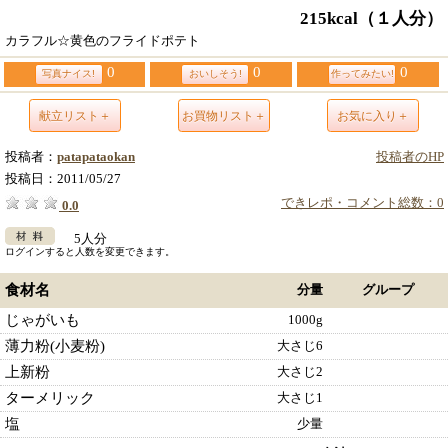
215kcal
（１人分）
カラフル☆黄色のフライドポテト
0
0
0
写真ナイス!
おいしそう!
作ってみたい!
献立リスト＋
お買物リスト＋
お気に入り＋
投稿者：
patapataokan
投稿者のHP
投稿日：
2011/05/27
できレポ・コメント総数：0
0.0
5人分
ログインすると人数を変更できます。
食材名
分量
グループ
じゃがいも
1000g
薄力粉(小麦粉)
大さじ6
上新粉
大さじ2
ターメリック
大さじ1
塩
少量