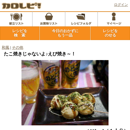
ログイン
レシピを
今日のおかずに
レシピを
検 索
もう一品
のせる
和風
|
その他
たこ焼きじゃないよ♪えび焼き～！