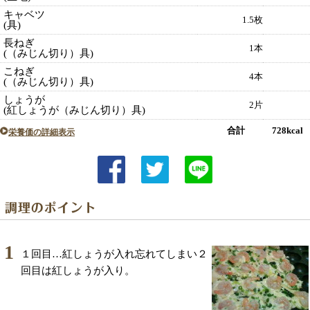
キャベツ
1.5枚
(具)
長ねぎ
1本
(（みじん切り）具)
こねぎ
4本
(（みじん切り）具)
しょうが
2片
(紅しょうが（みじん切り）具)
合計 728kcal
栄養価の詳細表示
1
１回目…紅しょうが入れ忘れてしまい２
回目は紅しょうが入り。