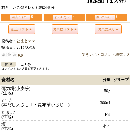
182kcal
（１人分）
材料 たこ焼きレシピ約24個分
0
0
0
写真ナイス!
おいしそう!
作ってみたい!
献立リスト＋
お買物リスト＋
お気に入り＋
投稿者：
とまとママ
投稿日：
2011/05/16
できレポ・コメント総数：0
0.0
4人分
ログインすると人数を変更できます。
食材名
分量
グループ
薄力粉(小麦粉)
150g
(生地)
だし汁
300ml
(本だし大さじ１・昆布茶小さじ１)
たまご
1個
(生地)
塩
少々
(生地)