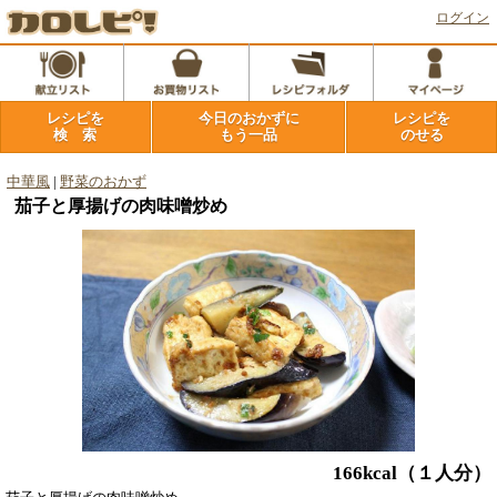
ログイン
レシピを
今日のおかずに
レシピを
検 索
もう一品
のせる
中華風
|
野菜のおかず
茄子と厚揚げの肉味噌炒め
166kcal
（１人分）