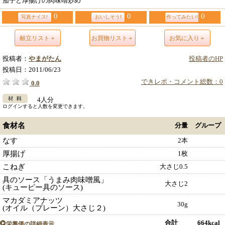
茄子と厚揚げの肉味噌炒め
0
0
0
写真ナイス!
おいしそう!
作ってみたい!
献立リスト＋
お買物リスト＋
お気に入り＋
投稿者：
やまがたん
投稿者のHP
投稿日：
2011/06/23
できレポ・コメント総数：0
0.0
4人分
ログインすると人数を変更できます。
食材名
分量
グループ
なす
2本
厚揚げ
1枚
こねぎ
大さじ0.5
具のソース「うまみ肉味噌風」
大さじ2
(キューピー具のソース)
マカダミアナッツ
30g
(オイル（プレーン）大さじ２)
合計 664kcal
栄養価の詳細表示