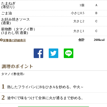
たまねぎ
1個
Ａ
(薄切り)
ごま油
小さじ0.5
Ｂ
お好み焼きソース
大さじ2
Ｃ
(適量)
穀物酢（タマノイ酢）
大さじ1
Ｃ
(3まわし弱 適量)
合計 260kcal
栄養価の詳細表示
タマノイ酢使用♪
1
熱したフライパンにBをひきAを炒める。中火～
2
途中Cで味をつけて全体に火が通るまで炒める。