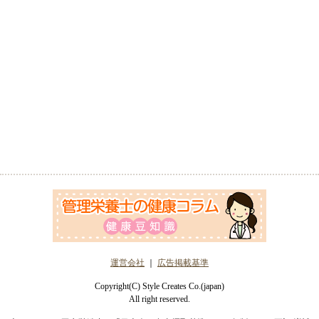
運営会社
｜
広告掲載基準
Copyright(C) Style Creates Co.(japan)
All right reserved.