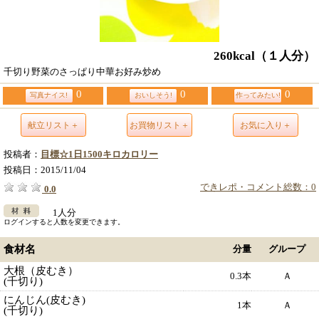
260kcal
（１人分）
千切り野菜のさっぱり中華お好み炒め
0
0
0
写真ナイス!
おいしそう!
作ってみたい!
献立リスト＋
お買物リスト＋
お気に入り＋
投稿者：
目標☆1日1500キロカロリー
投稿日：
2015/11/04
できレポ・コメント総数：0
0.0
1人分
ログインすると人数を変更できます。
食材名
分量
グループ
大根（皮むき）
0.3本
Ａ
(千切り)
にんじん(皮むき)
1本
Ａ
(千切り)