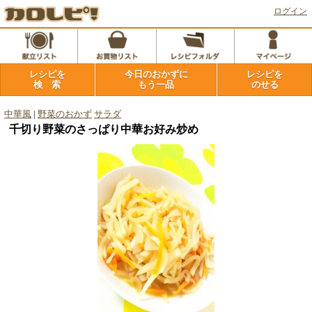
ログイン
レシピを
今日のおかずに
レシピを
検 索
もう一品
のせる
中華風
|
野菜のおかず
サラダ
千切り野菜のさっぱり中華お好み炒め