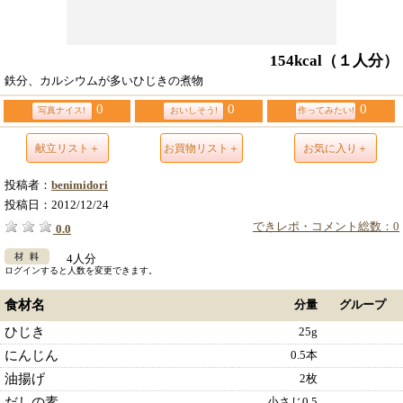
154kcal
（１人分）
鉄分、カルシウムが多いひじきの煮物
0
0
0
写真ナイス!
おいしそう!
作ってみたい!
献立リスト＋
お買物リスト＋
お気に入り＋
投稿者：
benimidori
投稿日：
2012/12/24
できレポ・コメント総数：0
0.0
4人分
ログインすると人数を変更できます。
食材名
分量
グループ
ひじき
25g
にんじん
0.5本
油揚げ
2枚
だしの素
小さじ0.5