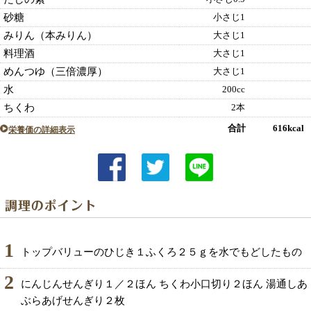
砂糖
小さじ1
みりん（本みりん）
大さじ1
料理酒
大さじ1
めんつゆ（三倍濃厚）
大さじ1
水
200cc
ちくわ
2本
合計 616kcal
栄養価の詳細表示
1
トップバリューのひじき１ふくろ２５ｇを水でもどしたもの
2
にんじんせんぎり１／２ほん ちくわ小口切り２ほん 湯通しあ
ぶらあげせんぎり２枚