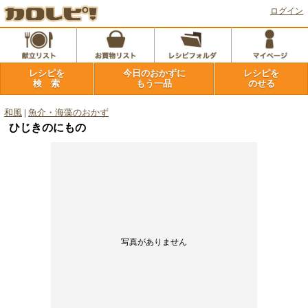
ログイン
レシピを
今日のおかずに
レシピを
検 索
もう一品
のせる
和風
|
魚介・海藻のおかず
ひじきのにもの
写真がありません