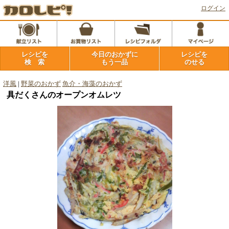
ログイン
レシピを
今日のおかずに
レシピを
検 索
もう一品
のせる
洋風
|
野菜のおかず
魚介・海藻のおかず
具だくさんのオープンオムレツ