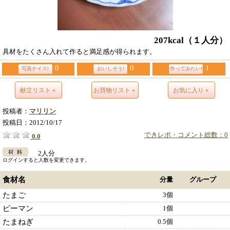
207kcal
（１人分）
具材をたくさん入れて作ると満足感が得られます。
0
0
1
写真ナイス!
おいしそう!
作ってみたい!
献立リスト＋
お買物リスト＋
お気に入り＋
投稿者：
マリリン
投稿日：
2012/10/17
できレポ・コメント総数：0
0.0
2人分
ログインすると人数を変更できます。
食材名
分量
グループ
たまご
3個
ピーマン
1個
たまねぎ
0.5個