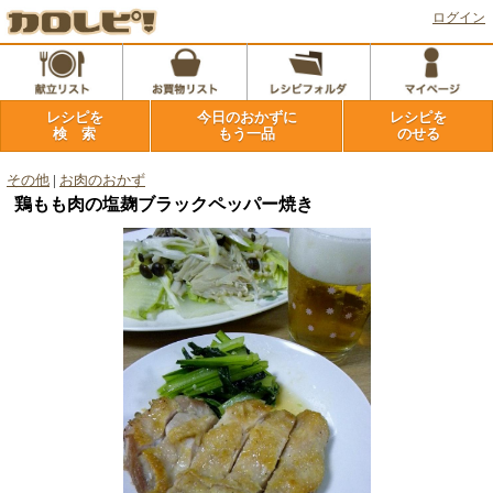
ログイン
レシピを
今日のおかずに
レシピを
検 索
もう一品
のせる
その他
|
お肉のおかず
鶏もも肉の塩麹ブラックペッパー焼き