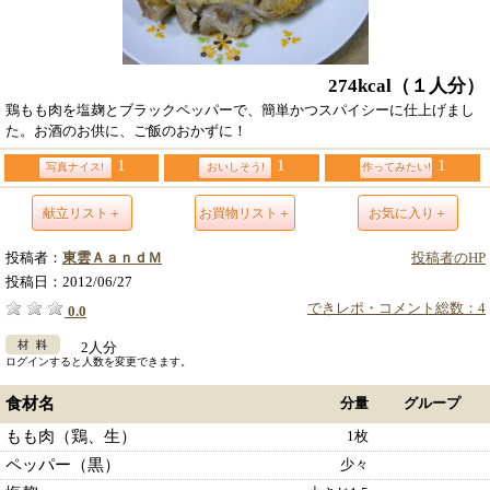
274kcal
（１人分）
鶏もも肉を塩麹とブラックペッパーで、簡単かつスパイシーに仕上げまし
た。お酒のお供に、ご飯のおかずに！
1
1
1
写真ナイス!
おいしそう!
作ってみたい!
献立リスト＋
お買物リスト＋
お気に入り＋
投稿者：
東雲ＡａｎｄＭ
投稿者のHP
投稿日：
2012/06/27
できレポ・コメント総数：4
0.0
2人分
ログインすると人数を変更できます。
食材名
分量
グループ
もも肉（鶏、生）
1枚
ペッパー（黒）
少々