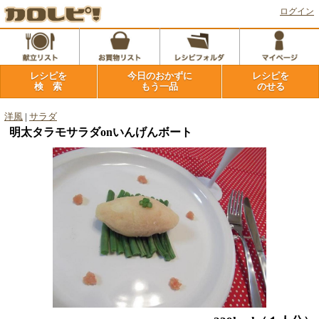
ログイン
レシピを
今日のおかずに
レシピを
検 索
もう一品
のせる
洋風
|
サラダ
明太タラモサラダonいんげんボート