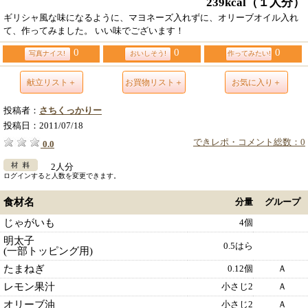
239kcal
（１人分）
ギリシャ風な味になるように、マヨネーズ入れずに、オリーブオイル入れ
て、作ってみました。 いい味でございます！
0
0
0
写真ナイス!
おいしそう!
作ってみたい!
献立リスト＋
お買物リスト＋
お気に入り＋
投稿者：
さちくっかりー
投稿日：
2011/07/18
できレポ・コメント総数：0
0.0
2人分
ログインすると人数を変更できます。
食材名
分量
グループ
じゃがいも
4個
明太子
0.5はら
(一部トッピング用)
たまねぎ
0.12個
Ａ
レモン果汁
小さじ2
Ａ
オリーブ油
小さじ2
Ａ