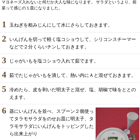
マヨネーズ入れないと何だか大人な味になります。 サラダというより、前
菜って感じの１皿になりました。
1
玉ねぎを粗みじんにして水にさらしておきます。
2
いんげんを切って軽く塩コショウして、シリコンスチーマー
などで２分くらいチンしておきます。
3
じゃがいもを塩コショウ入れて茹でます。
4
茹でたじゃがいもを潰して、熱い内にＡと混ぜておきます。
5
冷めたら、皮を剥いだ明太子と混ぜ、塩、胡椒で味をととの
えます。
6
器にいんげんを並べ、スプーン２個使っ
てタラモサラダをのせお皿に明太子、タ
ラモサラダにいんげんをトッピングした
ら出来上がり