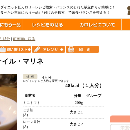
ダイエット低カロリーレシピ検索・バランスのとれた献立作りが簡単に！
食べたい主菜にもう一品♪「付け合せ検索」で栄養バランスを整える！
約15分
|
前画面に戻る
オイル・マリネ
4人分
ログインすると人数を変更できます。
48kcal
（１人分）
食材名
分量
グループ
200g
ミニトマト
ごま油
大さじ1
(A)
レモン果汁
大さじ2
(A)