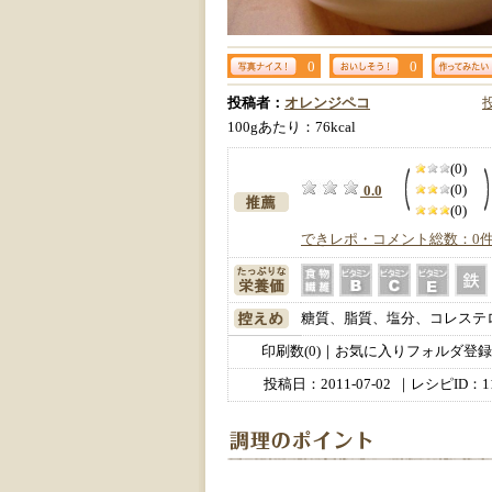
0
0
投稿者：
オレンジペコ
100gあたり：76kcal
(0)
(0)
0.0
(0)
できレポ・コメント総数：0
糖質、脂質、塩分、コレステ
印刷数(0)｜お気に入りフォルダ登録数
投稿日：
2011-07-02
｜レシピID：11