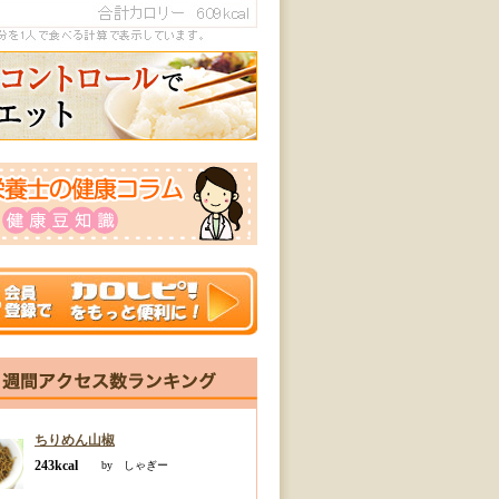
ちりめん山椒
243kcal
by しゃぎー