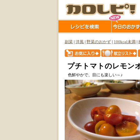
副菜
|
洋風
|
野菜のおかず
|
100kcal未満
|
プチトマトのレモン
色鮮やかで、目にも楽しい～♪