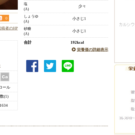
塩
少々
(A)
しょうゆ
0
小さじ1
(A)
投稿者のHP
砂糖
小さじ1
(A)
合計
192kcal
栄養価の詳細表示
件
ロール
(1)
634