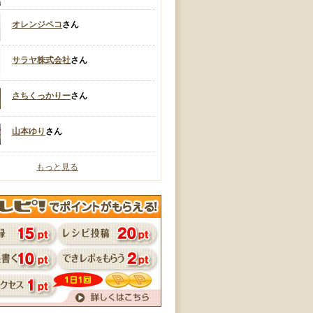
オレンジペコ
さん
サラヤ株式会社
さん
さちくっかりー
さん
山本ゆり
さん
もっと見る