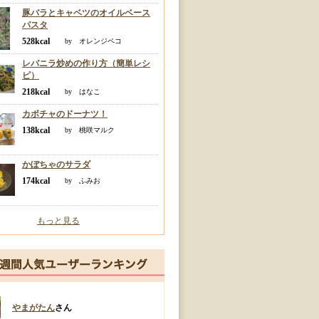
豚バラとキャベツのオイルベース
パスタ
528kcal
by オレンジペコ
レバニラ炒めの作り方（簡単レシ
ピ）
218kcal
by はなこ
カボチャのドーナツ！
138kcal
by 桃咲マルク
かぼちゃのサラダ
174kcal
by ふみお
もっと見る
やまがたん
さん