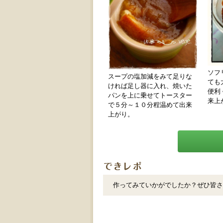
ソフ
スープの塩加減をみて足りな
ても
ければ足し器に入れ、焼いた
便利
パンを上に乗せてトースター
来上
で５分～１０分程温めて出来
上がり。
作ってみていかがでしたか？ぜひ皆さ