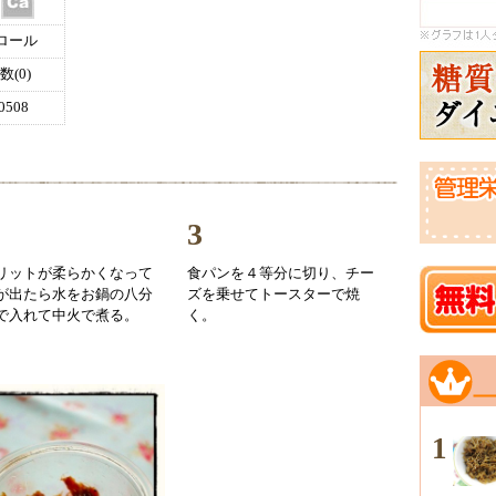
ロール
(0)
508
3
リットが柔らかくなって
食パンを４等分に切り、チー
が出たら水をお鍋の八分
ズを乗せてトースターで焼
で入れて中火で煮る。
く。
1