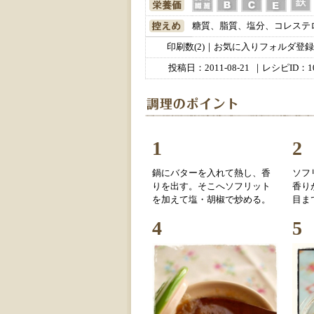
糖質、脂質、塩分、コレステ
印刷数(2)｜お気に入りフォルダ登録数
投稿日：
2011-08-21
｜レシピID：10
1
2
鍋にバターを入れて熱し、香
ソフ
りを出す。そこへソフリット
香り
を加えて塩・胡椒で炒める。
目ま
4
5