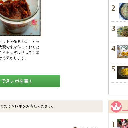
2
3
リットを作るのは、とっ
4
大変ですが作っておくと
＾＾玉ねぎよりは早く出
がる気がします。
5
できレポを書く
まのできレポをお寄せください。
1