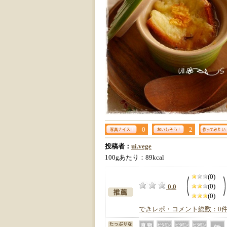
0
2
投稿者：
ui.vege
100gあたり：89kcal
(0)
(0)
0.0
(0)
できレポ・コメント総数：0