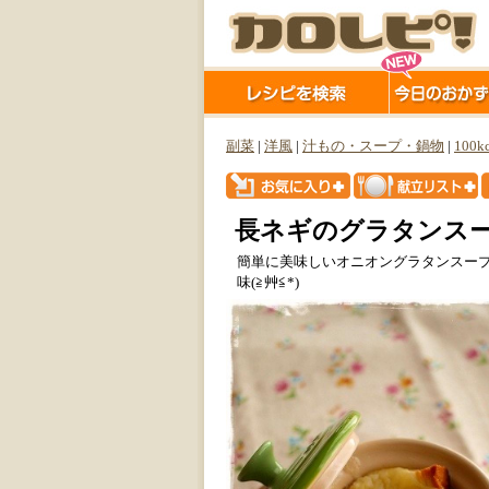
副菜
|
洋風
|
汁もの・スープ・鍋物
|
100k
長ネギのグラタンスー
簡単に美味しいオニオングラタンスー
味(≧艸≦*)