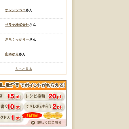
オレンジペコ
さん
サラヤ株式会社
さん
さちくっかりー
さん
山本ゆり
さん
もっと見る