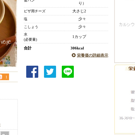
食パン
り）
大さじ2
ピザ用チーズ
少々
塩
少々
こしょう
水
1カップ
(必要量)
合計
306kcal
栄養価の詳細表示
1
件