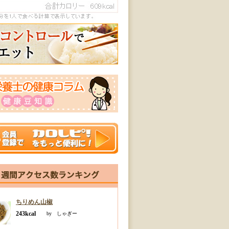
ちりめん山椒
243kcal
by しゃぎー