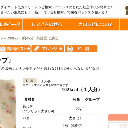
ダイエット低カロリーレシピ検索・バランスのとれた献立作りが簡単に！
食べたい主菜にもう一品♪「付け合せ検索」で栄養バランスを整える！
cal～299kcal
|
約45分
|
前画面に戻る
プ♪
プの出来上がり♪長ネギだと言わなければ分からないほどなお
3人分
ログインすると人数を変更できます。
102kcal
（１人分）
食材名
分量
グループ
長ねぎ
60g
(ソフリット大さじ4)
大さじ1
バター
1枚（6枚切