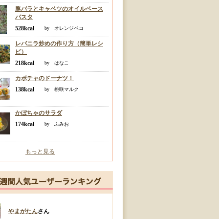
豚バラとキャベツのオイルベース
パスタ
528kcal
by オレンジペコ
レバニラ炒めの作り方（簡単レシ
ピ）
218kcal
by はなこ
カボチャのドーナツ！
138kcal
by 桃咲マルク
かぼちゃのサラダ
174kcal
by ふみお
もっと見る
やまがたん
さん