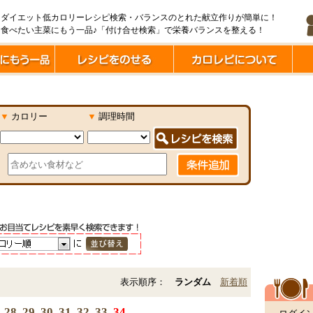
ダイエット低カロリーレシピ検索・バランスのとれた献立作りが簡単に！
食べたい主菜にもう一品♪「付け合せ検索」で栄養バランスを整える！
▼
カロリー
▼
調理時間
表示順序：
ランダム
新着順
28
29
30
31
32
33
34