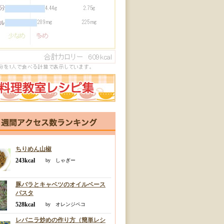
ちりめん山椒
243kcal
by しゃぎー
豚バラとキャベツのオイルベース
パスタ
528kcal
by オレンジペコ
レバニラ炒めの作り方（簡単レシ