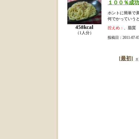
１００％成功
ホントに簡単で
何でかっていう
458kcal
控えめ：
、脂質
（1人分）
投稿日：2011-07
[最初]
«