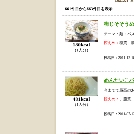
661件目から663件目を表示
梅じそそう
テーマ：麺・パ
控えめ：
糖質、
180kcal
（1人分）
投稿日：2011-12
めんたいこ
今までで最高のお
481kcal
控えめ：
、脂質
（1人分）
投稿日：2011-07