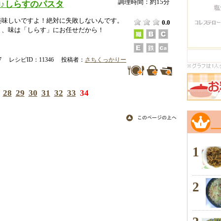
調理時間：約15分
♪しらすのパスタ
美味しいですよ！絶対に失敗しないんです。
0.0
と、味は「しらす」にお任せだから！
-07 レシピID：11346 投稿者：
さちくっかりー
28
29
30
31
32
33
34
1
2