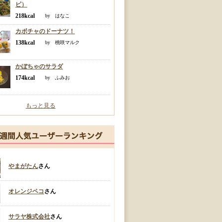
ピ）
218kcal
by はなこ
カボチャのドーナツ！
138kcal
by 桃咲マルク
かぼちゃのサラダ
174kcal
by ふみお
もっと見る
やまがたん
さん
オレンジペコ
さん
サラヤ株式会社
さん