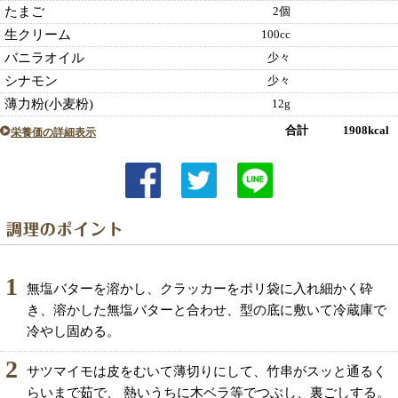
たまご
2個
生クリーム
100cc
バニラオイル
少々
シナモン
少々
薄力粉(小麦粉)
12g
合計 1908kcal
栄養価の詳細表示
1
無塩バターを溶かし、クラッカーをポリ袋に入れ細かく砕
き、溶かした無塩バターと合わせ、型の底に敷いて冷蔵庫で
冷やし固める。
2
サツマイモは皮をむいて薄切りにして、竹串がスッと通るく
らいまで茹で、 熱いうちに木ベラ等でつぶし、裏ごしする。