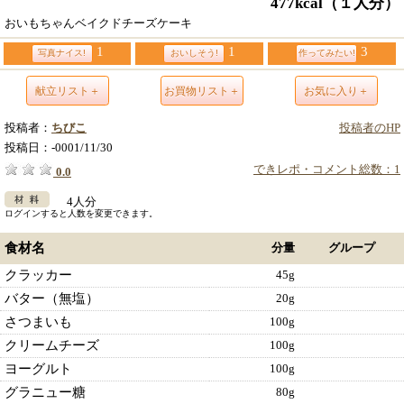
477kcal
（１人分）
おいもちゃんベイクドチーズケーキ
1
1
3
写真ナイス!
おいしそう!
作ってみたい!
献立リスト＋
お買物リスト＋
お気に入り＋
投稿者：
ちびこ
投稿者のHP
投稿日：
-0001/11/30
できレポ・コメント総数：1
0.0
4人分
ログインすると人数を変更できます。
食材名
分量
グループ
クラッカー
45g
バター（無塩）
20g
さつまいも
100g
クリームチーズ
100g
ヨーグルト
100g
グラニュー糖
80g