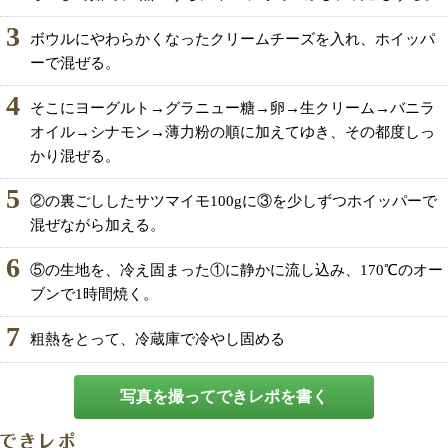
3
ボウルにやわらかくなったクリームチーズを入れ、ホイッパ
ーで混ぜる。
4
そこにヨーグルト→グラニュー糖→卵→生クリーム→バニラ
オイル→シナモン→薄力粉の順に加えてゆき、その都度しっ
かり混ぜる。
5
②の裏ごししたサツマイモ100gに③を少しずつホイッパーで
混ぜながら加える。
6
⑤の生地を、冷え固まった①に静かに流し込み、170℃のオー
ブンで1時間焼く。
7
粗熱をとって、冷蔵庫で冷やし固める
写真を撮ってできレポを書く