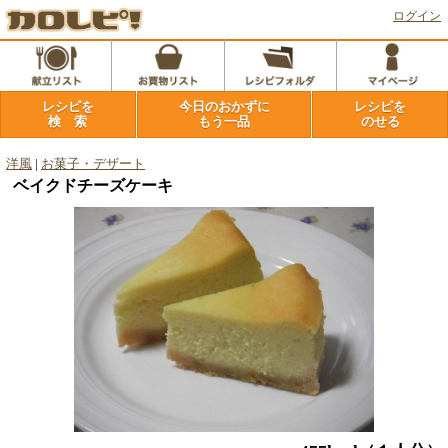
ログイン
レシピを
今日のおかずに
レシピを
検 索
もう一品
のせる
洋風
|
お菓子・デザート
ベイクドチーズケーキ