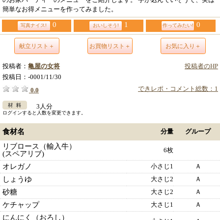
簡単なお得メニューを作ってみました。
0
1
0
写真ナイス!
おいしそう!
作ってみたい!
献立リスト＋
お買物リスト＋
お気に入り＋
投稿者：
亀屋の女将
投稿者のHP
投稿日：
-0001/11/30
できレポ・コメント総数：1
0.0
3人分
ログインすると人数を変更できます。
食材名
分量
グループ
リブロース（輸入牛）
6枚
(スペアリブ)
オレガノ
小さじ1
Ａ
しょうゆ
大さじ2
Ａ
砂糖
大さじ2
Ａ
ケチャップ
大さじ1
Ａ
にんにく（おろし）