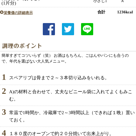
小さじ1
Ａ
(1片分)
合計 1236kcal
栄養価の詳細表示
簡単すぎてコツいらず（笑） お酒はもちろん、ごはんやパンにも合うの
で、年代を選ばない大人気メニュー。
1
スペアリブは骨まで２～３本切り込みをいれる。
2
A)の材料と合わせて、丈夫なビニール袋に入れてよくもみこ
む。
3
常温で1時間か、冷蔵庫で2～3時間以上（できれば１晩）置い
ておく。
4
１８０度のオーブンで約２０分焼いて出来上がり。