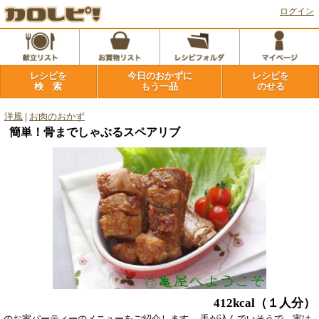
ログイン
レシピを
今日のおかずに
レシピを
検 索
もう一品
のせる
洋風
|
お肉のおかず
簡単！骨までしゃぶるスペアリブ
412kcal
（１人分）
のお家パーティーのメニューをご紹介します。 手が込んでいそうで、実は