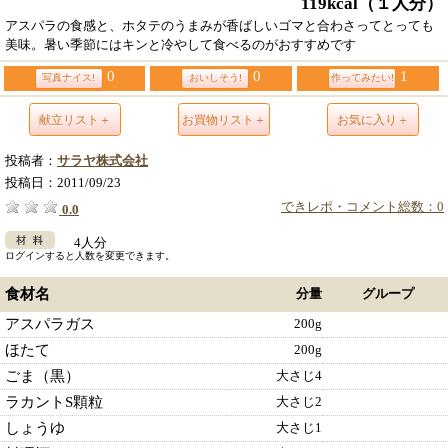
119kcal
（１人分）
アスパラの食感と、ホタテのうまみが香ばしいゴマと合わさってとっても
美味。暑い季節にはキンと冷やして食べるのがおすすめです
0
0
1
写真ナイス!
おいしそう!
作ってみたい!
献立リスト＋
お買物リスト＋
お気に入り＋
投稿者：
サラヤ株式会社
投稿日：
2011/09/23
できレポ・コメント総数：0
0.0
4人分
ログインすると人数を変更できます。
食材名
分量
グループ
アスパラガス
200g
ほたて
200g
ごま（黒）
大さじ4
ラカントS顆粒
大さじ2
しょうゆ
大さじ1