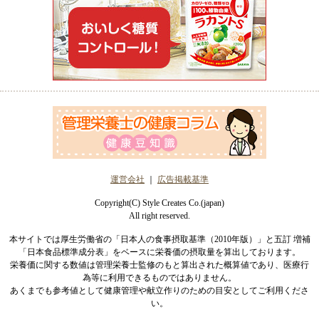
運営会社
｜
広告掲載基準
Copyright(C) Style Creates Co.(japan)
All right reserved.
本サイトでは厚生労働省の「日本人の食事摂取基準（2010年版）」と五訂 増補
「日本食品標準成分表」をベースに栄養価の摂取量を算出しております。
栄養価に関する数値は管理栄養士監修のもと算出された概算値であり、医療行
為等に利用できるものではありません。
あくまでも参考値として健康管理や献立作りのための目安としてご利用くださ
い。