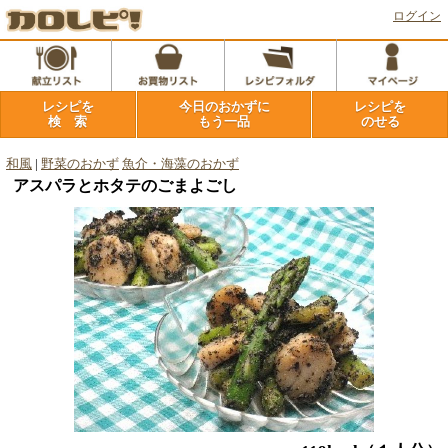
ログイン
レシピを
今日のおかずに
レシピを
検 索
もう一品
のせる
和風
|
野菜のおかず
魚介・海藻のおかず
アスパラとホタテのごまよごし