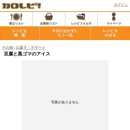
ログイン
レシピを
今日のおかずに
レシピを
検 索
もう一品
のせる
その他
|
お菓子・デザート
豆腐と黒ゴマのアイス
写真がありません