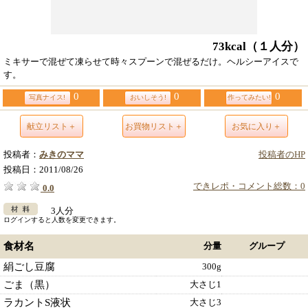
73kcal
（１人分）
ミキサーで混ぜて凍らせて時々スプーンで混ぜるだけ。ヘルシーアイスで
す。
0
0
0
写真ナイス!
おいしそう!
作ってみたい!
献立リスト＋
お買物リスト＋
お気に入り＋
投稿者：
みきのママ
投稿者のHP
投稿日：
2011/08/26
できレポ・コメント総数：0
0.0
3人分
ログインすると人数を変更できます。
食材名
分量
グループ
絹ごし豆腐
300g
ごま（黒）
大さじ1
ラカントS液状
大さじ3