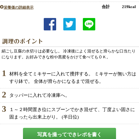
合計 219kcal
栄養価の詳細表示
絹ごし豆腐の水切りは必要なし。 冷凍後によく混ぜると滑らかな口当たり
になります。お好みできな粉や黒蜜をかけて食べてもＯＫ。
1
材料を全てミキサーに入れて攪拌する。 ミキサーが無い方は
すり鉢で。 全体が滑らかになるまで混ぜる。
2
タッパーに入れて冷凍庫へ。
3
１～２時間置き位にスプーンでかき混ぜて、丁度よい固さに
固まったら出来上がり。 (半日位)
写真を撮ってできレポを書く