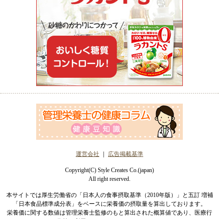
運営会社
｜
広告掲載基準
Copyright(C) Style Creates Co.(japan)
All right reserved.
本サイトでは厚生労働省の「日本人の食事摂取基準（2010年版）」と五訂 増補
「日本食品標準成分表」をベースに栄養価の摂取量を算出しております。
栄養価に関する数値は管理栄養士監修のもと算出された概算値であり、医療行