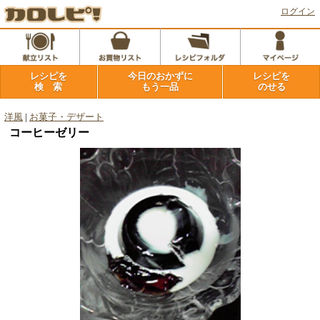
ログイン
レシピを
今日のおかずに
レシピを
検 索
もう一品
のせる
洋風
|
お菓子・デザート
コーヒーゼリー