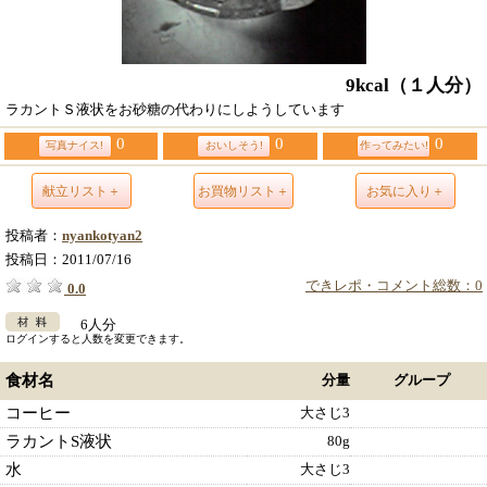
9kcal
（１人分）
ラカントＳ液状をお砂糖の代わりにしようしています
0
0
0
写真ナイス!
おいしそう!
作ってみたい!
献立リスト＋
お買物リスト＋
お気に入り＋
投稿者：
nyankotyan2
投稿日：
2011/07/16
できレポ・コメント総数：0
0.0
6人分
ログインすると人数を変更できます。
食材名
分量
グループ
コーヒー
大さじ3
ラカントS液状
80g
水
大さじ3