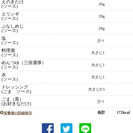
えのきたけ
20g
(ソース)
エリンギ
20g
(ソース)
ぶなしめじ
20g
(ソース)
塩
少々
(ソース)
料理酒
大さじ1
(ソース)
めんつゆ（三倍濃厚）
大さじ1
(ソース)
水
大さじ1
(ソース)
ドレッシング
大さじ0.5
(ごま ソース)
ごま（黒）
少々
(お好きなだけ)
合計 172kcal
栄養価の詳細表示