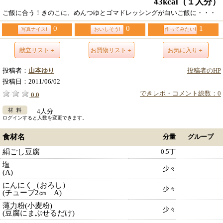
43kcal
（１人分）
ご飯に合う！きのこに、めんつゆとゴマドレッシングが白いご飯に・・・
0
0
1
写真ナイス!
おいしそう!
作ってみたい!
献立リスト＋
お買物リスト＋
お気に入り＋
投稿者：
山本ゆり
投稿者のHP
投稿日：
2011/06/02
できレポ・コメント総数：0
0.0
4人分
ログインすると人数を変更できます。
食材名
分量
グループ
絹ごし豆腐
0.5丁
塩
少々
(A)
にんにく（おろし）
少々
(チューブ2㎝ A)
薄力粉(小麦粉)
少々
(豆腐にまぶせるだけ)