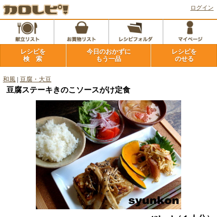
ログイン
レシピを
今日のおかずに
レシピを
検 索
もう一品
のせる
和風
|
豆腐・大豆
豆腐ステーキきのこソースがけ定食