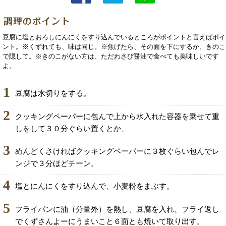
豆腐に塩とおろしにんにくをすり込んでいるところがポイントと言えばポイ
ント。※くずれても、味は同じ。※焦げたら、その面を下にするか、きのこ
で隠して。※きのこがない方は、ただわさび醤油で食べても美味しいです
よ。
1
豆腐は水切りをする。
2
クッキングペーパーに包んで上から水入れた容器を乗せて重
しをして３０分ぐらい置くとか、
3
めんどくさければクッキングペーパーに３枚ぐらい包んでレ
ンジで３分ほどチーン。
4
塩とにんにくをすり込んで、小麦粉をまぶす。
5
フライパンに油（分量外）を熱し、豆腐を入れ、フライ返し
でくずさんよーにうまいこと６面とも焼いて取り出す。