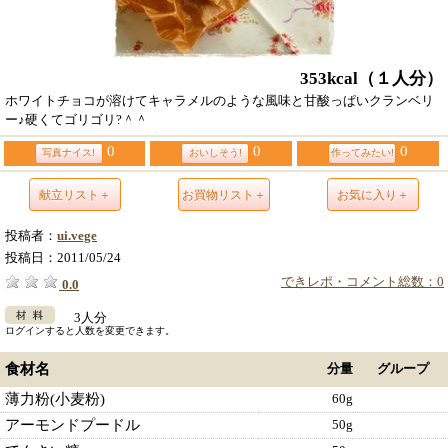
353kcal
（１人分）
ホワイトチョコが溶けてキャラメルのような風味と甘酸っぱいクランベリ
ー♪硬くてゴリゴリ?＾＾
0
0
0
写真ナイス!
おいしそう!
作ってみたい!
献立リスト＋
お買物リスト＋
お気に入り＋
投稿者：
ui.vege
投稿日：
2011/05/24
できレポ・コメント総数：0
0.0
3人分
ログインすると人数を変更できます。
食材名
分量
グループ
薄力粉(小麦粉)
60g
アーモンドプードル
50g