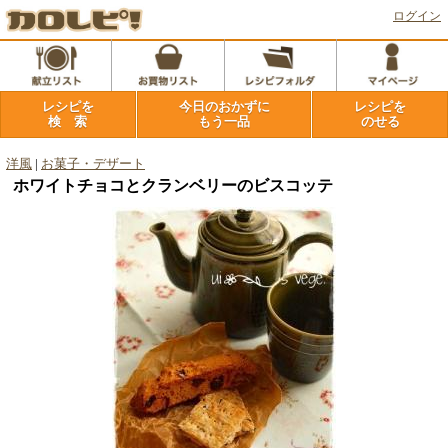
ログイン
レシピを
今日のおかずに
レシピを
検 索
もう一品
のせる
洋風
|
お菓子・デザート
ホワイトチョコとクランベリーのビスコッテ