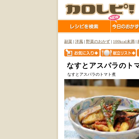
副菜
|
洋風
|
野菜のおかず
|
100kcal未満
|
なすとアスパラのト
なすとアスパラのトマト煮