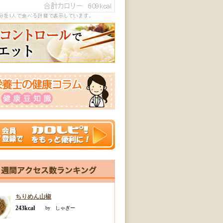
ちりめん山椒
243kcal
by しゃぎー