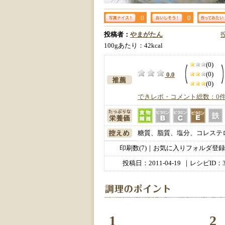
0
0
投稿者：
やまがたん
100gあたり：42kcal
(0)
(0)
0.0
(0)
できレポ・コメント総数：0
糖質、脂質、塩分、コレステ
印刷数(7)｜お気に入りフォルダ登録数
投稿日：
2011-04-19
｜レシピID：3
1
2