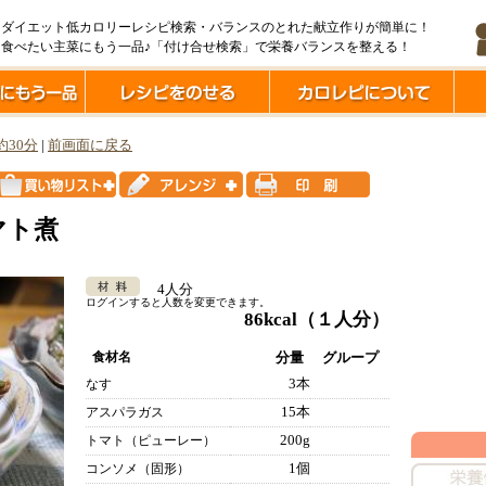
ダイエット低カロリーレシピ検索・バランスのとれた献立作りが簡単に！
食べたい主菜にもう一品♪「付け合せ検索」で栄養バランスを整える！
約30分
|
前画面に戻る
マト煮
4人分
ログインすると人数を変更できます。
86kcal
（１人分）
食材名
分量
グループ
3本
なす
15本
アスパラガス
200g
トマト（ピューレー）
1個
コンソメ（固形）