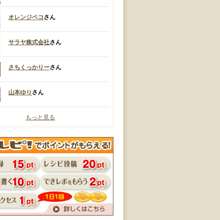
オレンジペコ
さん
サラヤ株式会社
さん
さちくっかりー
さん
山本ゆり
さん
もっと見る