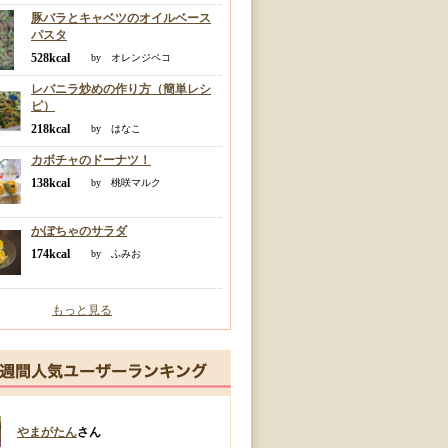
豚バラとキャベツのオイルベース
パスタ
528kcal
by オレンジペコ
レバニラ炒めの作り方（簡単レシ
ピ）
218kcal
by はなこ
カボチャのドーナツ！
138kcal
by 桃咲マルク
かぼちゃのサラダ
174kcal
by ふみお
もっと見る
やまがたん
さん