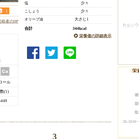
少々
塩
1
少々
こしょう
大さじ1
オリーブ油
投稿者のHP
合計
344kcal
栄養価の詳細表示
件
ロール
(1)
449
3