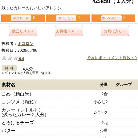
425kcal
（１人分）
残ったカレーのおいしいアレンジ
0
1
3
写真ナイス!
おいしそう!
作ってみたい!
献立リスト＋
お買物リスト＋
お気に入り＋
投稿者：
ミコロン
投稿日：
2020/05/06
できレポ・コメント総数：0
0.0
4人分
ログインすると人数を変更できます。
食材名
分量
グループ
こめ（精白米）
2合
コンソメ（顆粒）
小さじ2
カレー（レトルト）
2パック
(残ったカレー２人分)
とろけるチーズ
40g
バター
少量