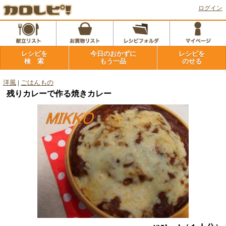
ログイン
レシピを
今日のおかずに
レシピを
検 索
もう一品
のせる
洋風
|
ごはんもの
残りカレーで作る焼きカレー