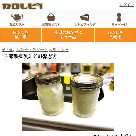
ログイン
レシピを
今日のおかずに
レシピを
検 索
もう一品
のせる
その他
|
お菓子・デザート
豆腐・大豆
自家製豆乳ﾖｰｸﾞﾙﾄ繋ぎ方