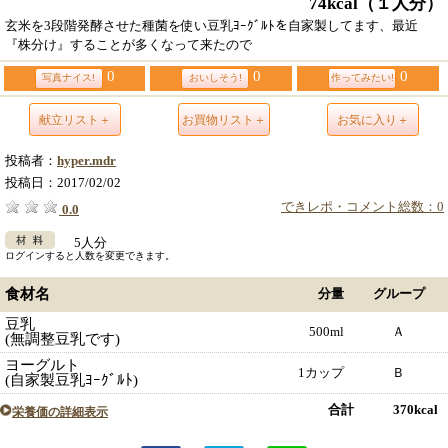
74kcal
（１人分）
玄米を3段階発酵させた種菌を使い豆乳ﾖｰｸﾞﾙﾄを自家製してます、最近
『株分け』することが多くなって来たので
0
0
0
写真ナイス!
おいしそう!
作ってみたい!
献立リスト＋
お買物リスト＋
お気に入り＋
投稿者：
hyper.mdr
投稿日：
2017/02/02
できレポ・コメント総数：0
0.0
5人分
ログインすると人数を変更できます。
食材名
分量
グループ
豆乳
500ml
Ａ
(無調整豆乳です)
ヨーグルト
1カップ
Ｂ
(自家製豆乳ﾖｰｸﾞﾙﾄ)
合計 370kcal
栄養価の詳細表示