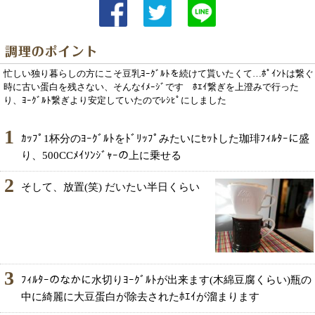
忙しい独り暮らしの方にこそ豆乳ﾖｰｸﾞﾙﾄを続けて貰いたくて…ﾎﾟｲﾝﾄは繋ぐ
時に古い蛋白を残さない、そんなｲﾒｰｼﾞです ﾎｴｲ繋ぎを上澄みで行った
り、ﾖｰｸﾞﾙﾄ繋ぎより安定していたのでﾚｼﾋﾟにしました
1
ｶｯﾌﾟ1杯分のﾖｰｸﾞﾙﾄをﾄﾞﾘｯﾌﾟみたいにｾｯﾄした珈琲ﾌｨﾙﾀｰに盛
り、500CCﾒｲｿﾝｼﾞｬｰの上に乗せる
2
そして、放置(笑) だいたい半日くらい
3
ﾌｨﾙﾀｰのなかに水切りﾖｰｸﾞﾙﾄが出来ます(木綿豆腐くらい)瓶の
中に綺麗に大豆蛋白が除去されたﾎｴｲが溜まります