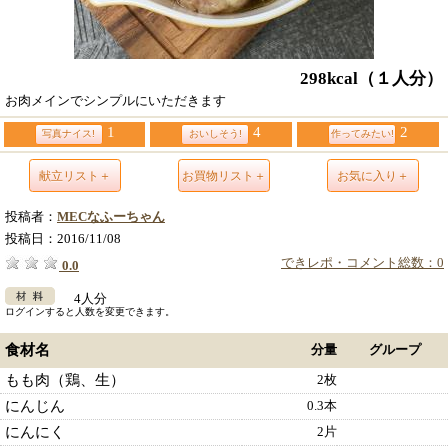
298kcal
（１人分）
お肉メインでシンプルにいただきます
1
4
2
写真ナイス!
おいしそう!
作ってみたい!
献立リスト＋
お買物リスト＋
お気に入り＋
投稿者：
MECなふーちゃん
投稿日：
2016/11/08
できレポ・コメント総数：0
0.0
4人分
ログインすると人数を変更できます。
食材名
分量
グループ
もも肉（鶏、生）
2枚
にんじん
0.3本
にんにく
2片