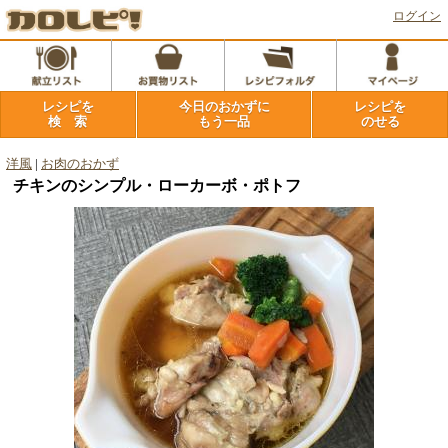
ログイン
レシピを
今日のおかずに
レシピを
検 索
もう一品
のせる
洋風
|
お肉のおかず
チキンのシンプル・ローカーボ・ポトフ