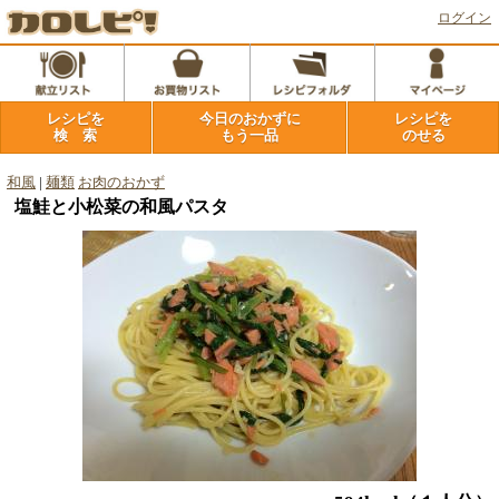
ログイン
レシピを
今日のおかずに
レシピを
検 索
もう一品
のせる
和風
|
麺類
お肉のおかず
塩鮭と小松菜の和風パスタ