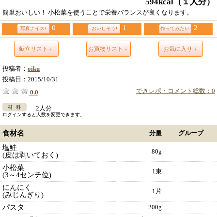
594kcal
（１人分）
簡単おいしい！ 小松菜を使うことで栄養バランスが良くなります。
0
1
2
写真ナイス!
おいしそう!
作ってみたい!
献立リスト＋
お買物リスト＋
お気に入り＋
投稿者：
oiku
投稿日：
2015/10/31
できレポ・コメント総数：0
0.0
2人分
ログインすると人数を変更できます。
食材名
分量
グループ
塩鮭
80g
(皮は剥いておく)
小松菜
1束
(3～4センチ位)
にんにく
1片
(みじんぎり)
パスタ
200g