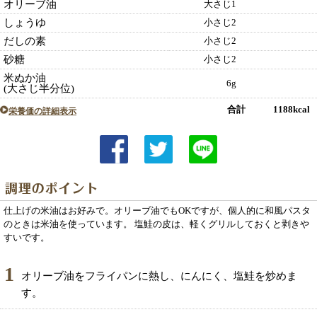
オリーブ油
大さじ1
しょうゆ
小さじ2
だしの素
小さじ2
砂糖
小さじ2
米ぬか油
6g
(大さじ半分位)
合計 1188kcal
栄養価の詳細表示
仕上げの米油はお好みで。オリーブ油でもOKですが、個人的に和風パスタ
のときは米油を使っています。 塩鮭の皮は、軽くグリルしておくと剥きや
すいです。
1
オリーブ油をフライパンに熱し、にんにく、塩鮭を炒めま
す。