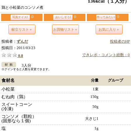
136kcal
（１人分）
鶏と小松菜のコンソメ煮
0
0
0
写真ナイス!
おいしそう!
作ってみたい!
献立リスト＋
お買物リスト＋
お気に入り＋
投稿者：
ずんだ
投稿者のHP
投稿日：
2011/03/23
できレポ・コメント総数：0
0.0
3人分
ログインすると人数を変更できます。
食材名
分量
グループ
小松菜
1束
むね肉（鶏）
150g
スイートコーン
50g
(冷凍)
コンソメ（顆粒）
大さじ1
(固形なら１個)
塩
1g