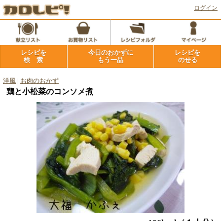
ログイン
レシピを
今日のおかずに
レシピを
検 索
もう一品
のせる
洋風
|
お肉のおかず
鶏と小松菜のコンソメ煮