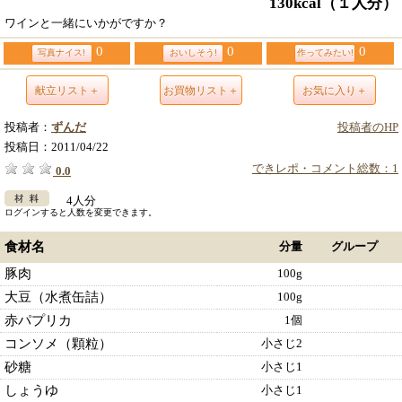
130kcal
（１人分）
ワインと一緒にいかがですか？
0
0
0
写真ナイス!
おいしそう!
作ってみたい!
献立リスト＋
お買物リスト＋
お気に入り＋
投稿者：
ずんだ
投稿者のHP
投稿日：
2011/04/22
できレポ・コメント総数：1
0.0
4人分
ログインすると人数を変更できます。
食材名
分量
グループ
豚肉
100g
大豆（水煮缶詰）
100g
赤パプリカ
1個
コンソメ（顆粒）
小さじ2
砂糖
小さじ1
しょうゆ
小さじ1