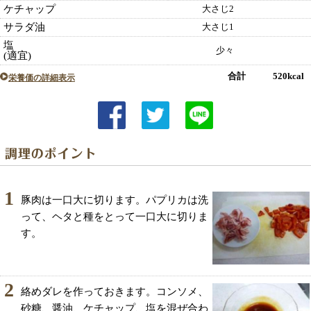
ケチャップ
大さじ2
サラダ油
大さじ1
塩
少々
(適宜)
合計 520kcal
栄養価の詳細表示
1
豚肉は一口大に切ります。パプリカは洗
って、ヘタと種をとって一口大に切りま
す。
2
絡めダレを作っておきます。コンソメ、
砂糖、醤油、ケチャップ、塩を混ぜ合わ