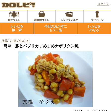
ログイン
レシピを
今日のおかずに
レシピを
検 索
もう一品
のせる
洋風
|
お肉のおかず
簡単 豚とパプリカまめまめナポリタン風