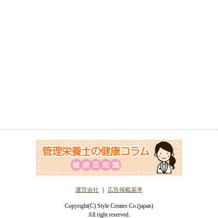
運営会社
｜
広告掲載基準
Copyright(C) Style Creates Co.(japan)
All right reserved.