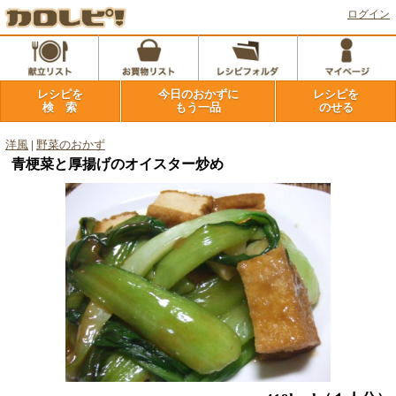
ログイン
レシピを
今日のおかずに
レシピを
検 索
もう一品
のせる
洋風
|
野菜のおかず
青梗菜と厚揚げのオイスター炒め