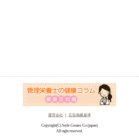
運営会社
｜
広告掲載基準
Copyright(C) Style Creates Co.(japan)
All right reserved.