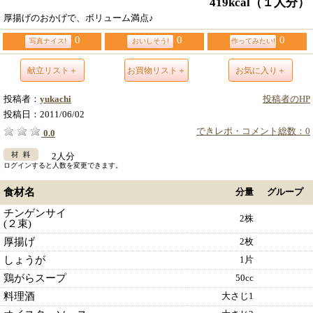
419kcal
（１人分）
厚揚げのおかげで、ボリューム満点♪
0
0
0
写真ナイス!
おいしそう!
作ってみたい!
献立リスト＋
お買物リスト＋
お気に入り＋
投稿者：
yukachi
投稿者のHP
投稿日：
2011/06/02
できレポ・コメント総数：0
0.0
2人分
ログインすると人数を変更できます。
食材名
分量
グループ
チンゲンサイ
2株
(２束)
厚揚げ
2枚
しょうが
1片
鶏がらスープ
50cc
料理酒
大さじ1