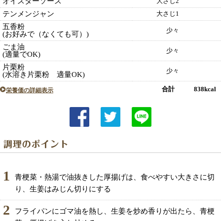
オイスターソース
大さじ2
テンメンジャン
大さじ1
五香粉
少々
(お好みで（なくても可）)
ごま油
少々
(適量でOK)
片栗粉
少々
(水溶き片栗粉 適量OK)
合計 838kcal
栄養価の詳細表示
1
青梗菜・熱湯で油抜きした厚揚げは、食べやすい大きさに切
り、生姜はみじん切りにする
2
フライパンにゴマ油を熱し、生姜を炒め香りが出たら、青梗