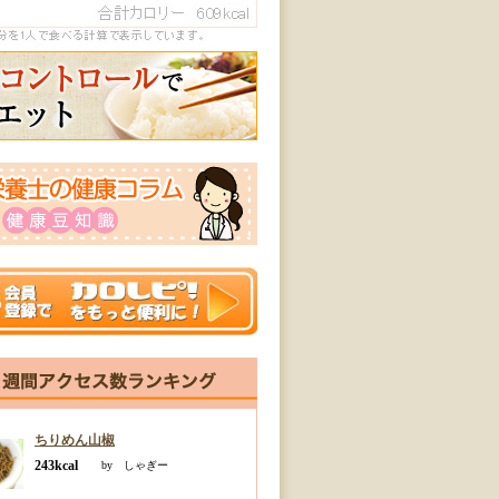
ちりめん山椒
243kcal
by しゃぎー