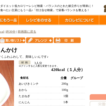
ダイエット低カロリーレシピ検索・バランスのとれた献立作りが簡単に！
食べたい主菜にもう一品♪「付け合せ検索」で栄養バランスを整える！
cal
|
約30分
|
前画面に戻る
あんかけ
くふわふわして、美味しいんです♪
3人分
ログインすると人数を変更できます。
420kcal
（１人分）
食材名
分量
グループ
200g
あいびきミンチ
100g
おから
1個
たまねぎ
1本
にんじん