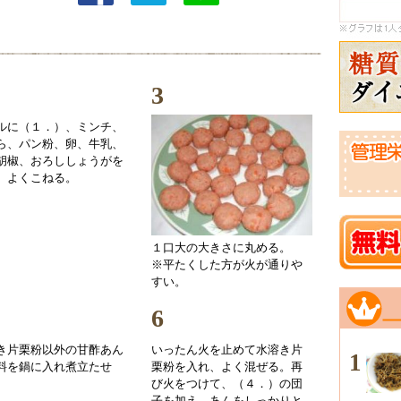
3
ルに（１．）、ミンチ、
ら、パン粉、卵、牛乳、
胡椒、おろししょうがを
、よくこねる。
１口大の大きさに丸める。
※平たくした方が火が通りや
すい。
6
き片栗粉以外の甘酢あん
いったん火を止めて水溶き片
1
料を鍋に入れ煮立たせ
栗粉を入れ、よく混ぜる。再
び火をつけて、（４．）の団