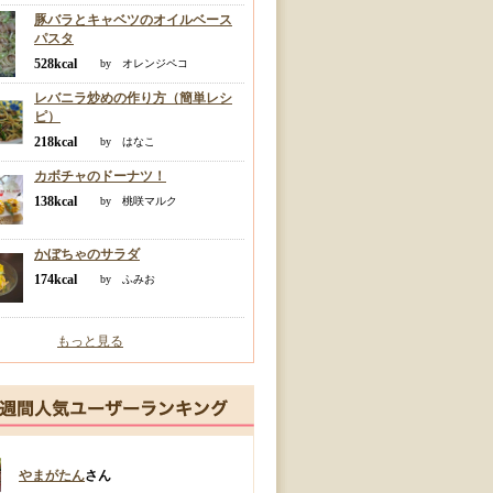
豚バラとキャベツのオイルベース
パスタ
528kcal
by オレンジペコ
レバニラ炒めの作り方（簡単レシ
ピ）
218kcal
by はなこ
カボチャのドーナツ！
138kcal
by 桃咲マルク
かぼちゃのサラダ
174kcal
by ふみお
もっと見る
やまがたん
さん