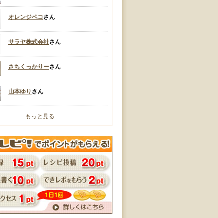
オレンジペコ
さん
サラヤ株式会社
さん
さちくっかりー
さん
山本ゆり
さん
もっと見る