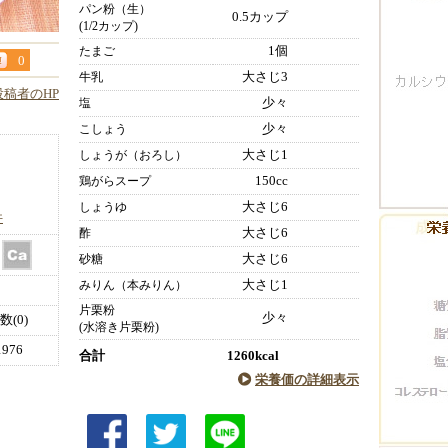
パン粉（生）
0.5カップ
(1/2カップ)
1個
たまご
0
大さじ3
牛乳
投稿者のHP
少々
塩
少々
こしょう
大さじ1
しょうが（おろし）
150cc
鶏がらスープ
大さじ6
しょうゆ
件
大さじ6
酢
大さじ6
砂糖
大さじ1
みりん（本みりん）
片栗粉
少々
(0)
(水溶き片栗粉)
976
合計
1260kcal
栄養価の詳細表示