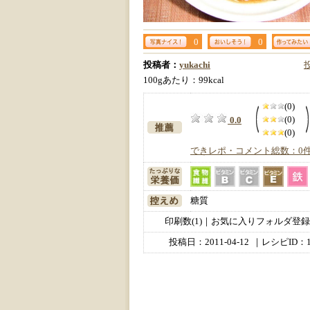
0
0
投稿者：
yukachi
100gあたり：99kcal
(0)
(0)
0.0
(0)
できレポ・コメント総数：0
糖質
印刷数(1)｜お気に入りフォルダ登録数
投稿日：
2011-04-12
｜レシピID：1