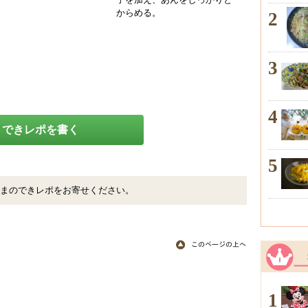
子を加え、あんをしっかりと
からめる。
2
3
4
できレポを書く
5
まのできレポをお寄せください。
1