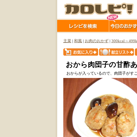
主菜
|
和風
|
お肉のおかず
|
300kcal～499k
おから肉団子の甘酢
おからが入っているので、肉団子がすご