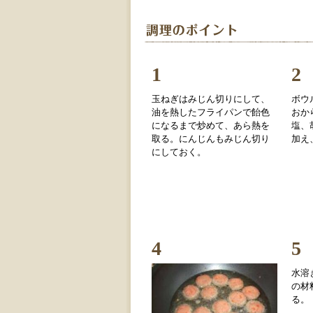
1
2
玉ねぎはみじん切りにして、
ボウ
油を熱したフライパンで飴色
おか
になるまで炒めて、あら熱を
塩、
取る。にんじんもみじん切り
加え
にしておく。
4
5
水溶
の材
る。