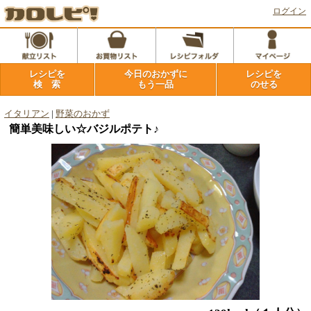
ログイン
レシピを
今日のおかずに
レシピを
検 索
もう一品
のせる
イタリアン
|
野菜のおかず
簡単美味しい☆バジルポテト♪