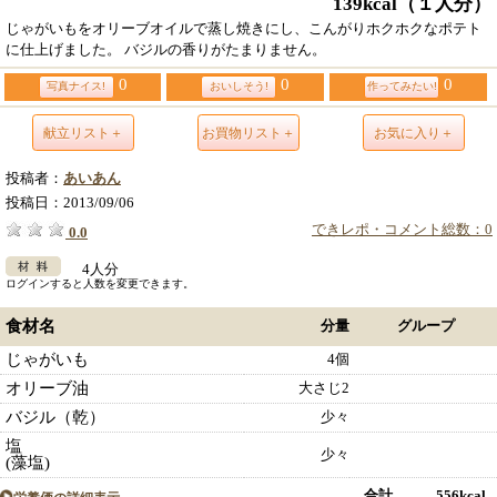
139kcal
（１人分）
じゃがいもをオリーブオイルで蒸し焼きにし、こんがりホクホクなポテト
に仕上げました。 バジルの香りがたまりません。
0
0
0
写真ナイス!
おいしそう!
作ってみたい!
献立リスト＋
お買物リスト＋
お気に入り＋
投稿者：
あいあん
投稿日：
2013/09/06
できレポ・コメント総数：0
0.0
4人分
ログインすると人数を変更できます。
食材名
分量
グループ
じゃがいも
4個
オリーブ油
大さじ2
バジル（乾）
少々
塩
少々
(藻塩)
合計 556kcal